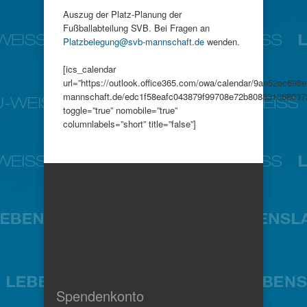
Auszug der Platz-Planung der
Fußballabteilung SVB. Bei Fragen an
Platzbelegung@svb-mannschaft.de
wenden.
[ics_calendar
url=”https://outlook.office365.com/owa/calendar/9ae52ec69
mannschaft.de/edc1f58eafc043879f99708e72b8088313680372
toggle=”true” nomobile=”true”
columnlabels=”short” title=”false”]
Spendenkonto