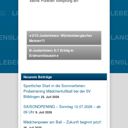
sechs Punkten Vorsprung an!
◂
U15-Juniorinnen: Württembergischer
Meister!!!
B-Juniorinnen: 6:1 Erfolg in
Erdmannhausen
▸
Neueste Beiträge
Sportlicher Start in die Sommerferien:
Probetraining Mädchenfußball bei der SV
Böblingen
22. Juli 2026
SAISONOPENING – Sonntag 12.07.2026 – ab
09 Uhr
9. Juli 2026
Mädchenpower am Ball – Zukunft beginnt jetzt!
26. Juli 2025