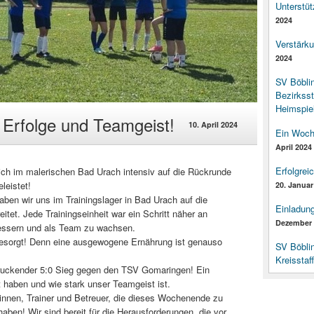
Unterstüt
2024
Verstärk
2024
SV Böbli
Bezirksst
Heimspiel
 Erfolge und Teamgeist!
10. April 2024
Ein Woch
April 2024
Erfolgrei
h im malerischen Bad Urach intensiv auf die Rückrunde
leistet!
20. Januar
aben wir uns im Trainingslager in Bad Urach auf die
Einladun
tet. Jede Trainingseinheit war ein Schritt näher an
Dezember 
bessern und als Team zu wachsen.
gesorgt! Denn eine ausgewogene Ernährung ist genauso
SV Böbli
Kreisstaf
ruckender 5:0 Sieg gegen den TSV Gomaringen! Ein
et haben und wie stark unser Teamgeist ist.
rinnen, Trainer und Betreuer, die dieses Wochenende zu
ben! Wir sind bereit für die Herausforderungen, die vor