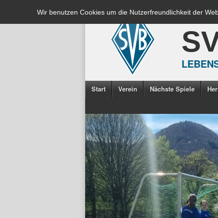
Wir benutzen Cookies um die Nutzerfreundlichkeit der We
S
LEBENS
Start
Verein
Nächste Spiele
Her