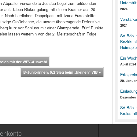
Unterstüt
en Abpraller verwandelte Jessica Legel zum erlösenden
ter auf. Tabea Rieker gelang mit einem Kracher aus 20
2024
fer. Nach herrlichem Doppelpass mit Ivana Fuso stellte
Verstärk
 einzige Großchance, die unsere überzeugende Defensive
2024
erberg kurz vor Schluss mit einer Glanzparade. Fünf Punkte
len lassen weiterhin von der 2. Meisterschaft in Folge
SV Böbli
Bezirksst
Heimspiel
Ein Woch
reich mit der WFV-Auswahl
April 2024
B-Juniorinnen: 6:2 Sieg beim „kleinen“ VfB
▸
Erfolgrei
20. Januar
Einladun
Dezember 
SV Böbli
Kreisstaf
enkonto