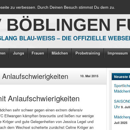
bseite zu verbessen. Durch Deinen Besuch stimmst Du dem zu.
V BÖBLINGEN 
LANG BLAU-WEISS – DIE OFFIZIELLE WEBSE
ren
Jungs
Frauen
Mädchen
Probetraining
Impressum
t Anlaufschwierigkeiten
10. Mai 2015
Neueste 
Sportlich
Mädchenf
it Anlaufschwierigkeiten
SAISONOP
Uhr
9. Jul
 Mädchen sehr schwer gegen einen extrem defensiv
FC Ellwangen kämpften bravourös und ließen nur wenige
Mädchenpo
ne Kröger und gute Gelegenheiten von Jessica Legel und
Juli 2025
Nach dem Wechsel scheiterte zunächst Celine Kröger an