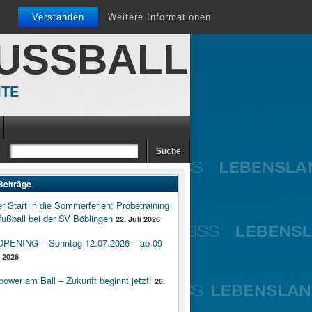
Verstanden
Weitere Informationen
FUSSBALL
ITE
Beiträge
er Start in die Sommerferien: Probetraining
ußball bei der SV Böblingen
22. Juli 2026
ENING – Sonntag 12.07.2026 – ab 09
i 2026
wer am Ball – Zukunft beginnt jetzt!
26.