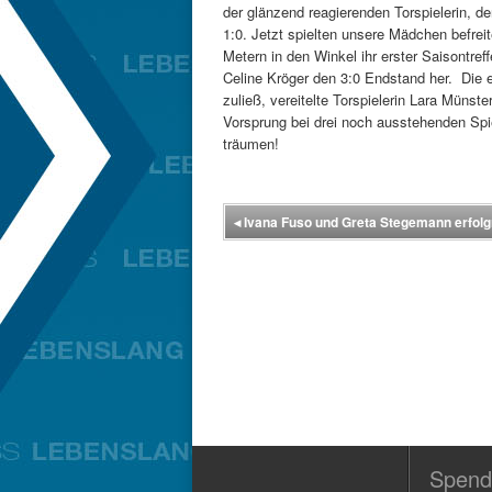
der glänzend reagierenden Torspielerin, d
1:0. Jetzt spielten unsere Mädchen befrei
Metern in den Winkel ihr erster Saisontref
Celine Kröger den 3:0 Endstand her. Die
zuließ, vereitelte Torspielerin Lara Münst
Vorsprung bei drei noch ausstehenden Spie
träumen!
◂
Ivana Fuso und Greta Stegemann erfolg
Spend