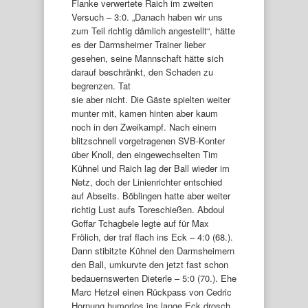
Flanke verwertete Raich im zweiten
Versuch – 3:0. „Danach haben wir uns
zum Teil richtig dämlich angestellt“, hätte
es der Darmsheimer Trainer lieber
gesehen, seine Mannschaft hätte sich
darauf beschränkt, den Schaden zu
begrenzen. Tat
sie aber nicht. Die Gäste spielten weiter
munter mit, kamen hinten aber kaum
noch in den Zweikampf. Nach einem
blitzschnell vorgetragenen SVB-Konter
über Knoll, den eingewechselten Tim
Kühnel und Raich lag der Ball wieder im
Netz, doch der Linienrichter entschied
auf Abseits. Böblingen hatte aber weiter
richtig Lust aufs Toreschießen. Abdoul
Goffar Tchagbele legte auf für Max
Frölich, der traf flach ins Eck – 4:0 (68.).
Dann stibitzte Kühnel den Darmsheimern
den Ball, umkurvte den jetzt fast schon
bedauernswerten Dieterle – 5:0 (70.). Ehe
Marc Hetzel einen Rückpass von Cedric
Hornung humorlos ins lange Eck drosch