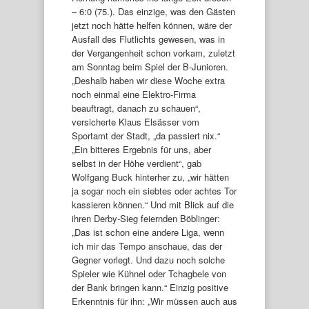
– 6:0 (75.). Das einzige, was den Gästen
jetzt noch hätte helfen können, wäre der
Ausfall des Flutlichts gewesen, was in
der Vergangenheit schon vorkam, zuletzt
am Sonntag beim Spiel der B-Junioren.
„Deshalb haben wir diese Woche extra
noch einmal eine Elektro-Firma
beauftragt, danach zu schauen“,
versicherte Klaus Elsässer vom
Sportamt der Stadt, „da passiert nix.“
„Ein bitteres Ergebnis für uns, aber
selbst in der Höhe verdient“, gab
Wolfgang Buck hinterher zu, „wir hätten
ja sogar noch ein siebtes oder achtes Tor
kassieren können.“ Und mit Blick auf die
ihren Derby-Sieg feiernden Böblinger:
„Das ist schon eine andere Liga, wenn
ich mir das Tempo anschaue, das der
Gegner vorlegt. Und dazu noch solche
Spieler wie Kühnel oder Tchagbele von
der Bank bringen kann.“ Einzig positive
Erkenntnis für ihn: „Wir müssen auch aus