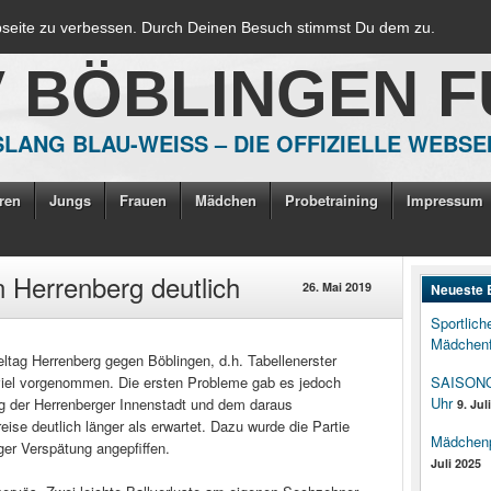
bseite zu verbessen. Durch Deinen Besuch stimmst Du dem zu.
V BÖBLINGEN 
LANG BLAU-WEISS – DIE OFFIZIELLE WEBSE
ren
Jungs
Frauen
Mädchen
Probetraining
Impressum
n Herrenberg deutlich
26. Mai 2019
Neueste 
Sportlich
Mädchenf
ltag Herrenberg gegen Böblingen, d.h. Tabellenerster
 viel vorgenommen. Die ersten Probleme gab es jedoch
SAISONOP
Uhr
ng der Herrenberger Innenstadt und dem daraus
9. Jul
eise deutlich länger als erwartet. Dazu wurde die Partie
Mädchenpo
ger Verspätung angepfiffen.
Juli 2025