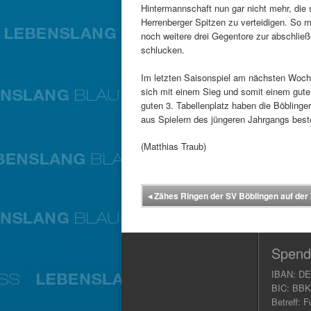
Hintermannschaft nun gar nicht mehr, die
Herrenberger Spitzen zu verteidigen. So m
noch weitere drei Gegentore zur abschließ
schlucken.
Im letzten Saisonspiel am nächsten Woc
sich mit einem Sieg und somit einem gut
guten 3. Tabellenplatz haben die Böblinger
aus Spielern des jüngeren Jahrgangs best
(Matthias Traub)
◂
Zähes Ringen der SV Böblingen auf der 
Spend
IBAN: DE
BIC: BB
Betreff: F