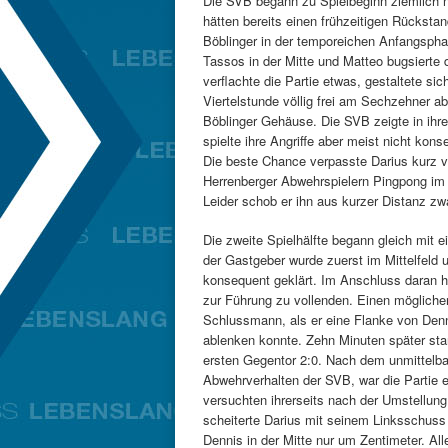
Die SVB begann zu Spielbeginn ziemlich n
hätten bereits einen frühzeitigen Rückst
Böblinger in der temporeichen Anfangsphas
Tassos in der Mitte und Matteo bugsierte d
verflachte die Partie etwas, gestaltete si
Viertelstunde völlig frei am Sechzehner a
Böblinger Gehäuse. Die SVB zeigte in ihr
spielte ihre Angriffe aber meist nicht kon
Die beste Chance verpasste Darius kurz vo
Herrenberger Abwehrspielern Pingpong im S
Leider schob er ihn aus kurzer Distanz zw
Die zweite Spielhälfte begann gleich mit 
der Gastgeber wurde zuerst im Mittelfeld 
konsequent geklärt. Im Anschluss daran ha
zur Führung zu vollenden. Einen möglichen
Schlussmann, als er eine Flanke von Den
ablenken konnte. Zehn Minuten später sta
ersten Gegentor 2:0. Nach dem unmittelba
Abwehrverhalten der SVB, war die Partie 
versuchten ihrerseits nach der Umstellung 
scheiterte Darius mit seinem Linksschuss
Dennis in der Mitte nur um Zentimeter. All