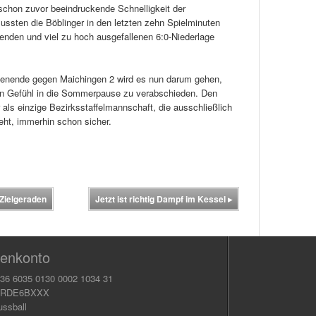
 schon zuvor beeindruckende Schnelligkeit der
ussten die Böblinger in den letzten zehn Spielminuten
enden und viel zu hoch ausgefallenen 6:0-Niederlage
henende gegen Maichingen 2 wird es nun darum gehen,
en Gefühl in die Sommerpause zu verabschieden. Den
 als einzige Bezirksstaffelmannschaft, die ausschließlich
eht, immerhin schon sicher.
Zielgeraden
Jetzt ist richtig Dampf im Kessel
▸
enkonto
36 6035 0130 0002 1034 31
KRDE6BXXX
ussball