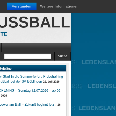
Verstanden
Weitere Informationen
FUSSBALL
ITE
Beiträge
er Start in die Sommerferien: Probetraining
ußball bei der SV Böblingen
22. Juli 2026
ENING – Sonntag 12.07.2026 – ab 09
i 2026
wer am Ball – Zukunft beginnt jetzt!
26.