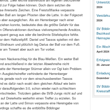
ervös. Zwei leichte Ballverluste am eigenen Sechzehner
Unterstüt
and zur Folge haben können. Doch dann setzten die
2024
e ihrerseits Zeichen. Eine Freistoßflanke verpasste
en Ball am langen Pfosten über die Latte. In der Folgezeit
Verstärk
ch aber ausgeglichen. Als ein Herrenberger nach einer
2024
bziehen konnte, bedeutete dies die größte Gefahr für das
SV Böbli
en Offensivaktionen durchaus vielversprechende Ansätze,
Bezirksst
sequent genug aus oder die berühmte Stiefelspitze fehlte.
Heimspiel
r dem Halbzeitpfiff. Daniel und Tassos spielten mit den
trafraum und plötzlich lag Darius der Ball vor dem Fuß.
Ein Woch
ar am Torwart aber auch am Tor vorbei.
April 2024
einem Nackenschlag für die Blau-Weißen. Ein weiter Ball
Erfolgrei
und anschließend in der letzten Abwehrreihe nicht
20. Januar
tte der Herrenberger Stürmer allein vor Ogi kein Problem
Einladun
 Ausgleichstreffer verhinderte der Herrenberger
nis gerade noch vor dem einschussbereiten Tassos
Dezember 
nd es dafür nach exakt dem gleichen Ablauf wie beim
SV Böbli
r darauffolgenden 3:0, schon wieder nach schlechtem
Kreisstaf
entschieden. Trotzdem gaben die SVB-Jungs nicht auf und
auf Dreierkette weiterhin einen Treffer zu erzielen. So
 an der Latte und Simon verpasste eine Hereingabe von
erdings schaffte es die entblößte Böblinger