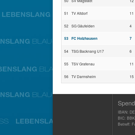
50
SV Magstadt
12
51
TV Altdorf
11
52
SG Gäufelden
4
53
FC Holzhausen
7
54
TSG Backnang U17
6
55
TSV Grafenau
11
56
TV Darmsheim
15
Spend
IBAN: DE
BIC: BB
Betreff: F