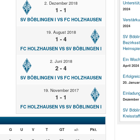
Unterstüt
2. Dezember 2018
1 - 1
2024
SV BÖBLINGEN I VS FC HOLZHAUSEN
Verstärk
2024
19. August 2018
SV Böbli
1 - 4
Bezirksst
FC HOLZHAUSEN VS SV BÖBLINGEN I
Heimspiel
Ein Woch
2. Juni 2018
April 2024
2 - 4
Erfolgrei
SV BÖBLINGEN I VS FC HOLZHAUSEN
20. Januar
19. November 2017
Einladun
1 - 1
Dezember 
FC HOLZHAUSEN VS SV BÖBLINGEN I
SV Böbli
Kreisstaf
G
U
V
T
GT
+/-
Pkt.