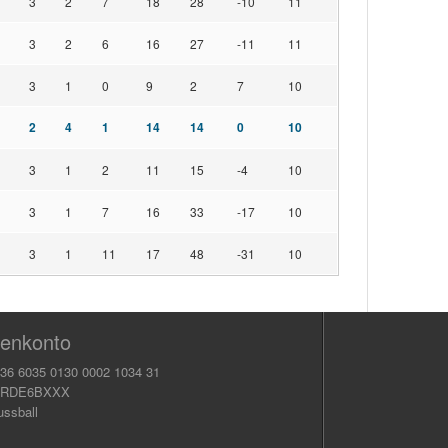
3
2
7
18
28
-10
11
3
2
6
16
27
-11
11
3
1
0
9
2
7
10
2
4
1
14
14
0
10
3
1
2
11
15
-4
10
3
1
7
16
33
-17
10
3
1
11
17
48
-31
10
enkonto
36 6035 0130 0002 1034 31
KRDE6BXXX
ussball