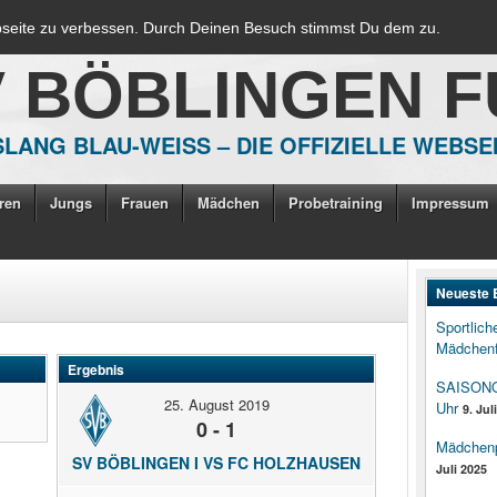
bseite zu verbessen. Durch Deinen Besuch stimmst Du dem zu.
V BÖBLINGEN 
LANG BLAU-WEISS – DIE OFFIZIELLE WEBSE
ren
Jungs
Frauen
Mädchen
Probetraining
Impressum
Neueste 
Sportlich
Mädchenf
Ergebnis
SAISONOP
25. August 2019
Uhr
9. Jul
0 - 1
Mädchenpo
SV BÖBLINGEN I VS FC HOLZHAUSEN
Juli 2025