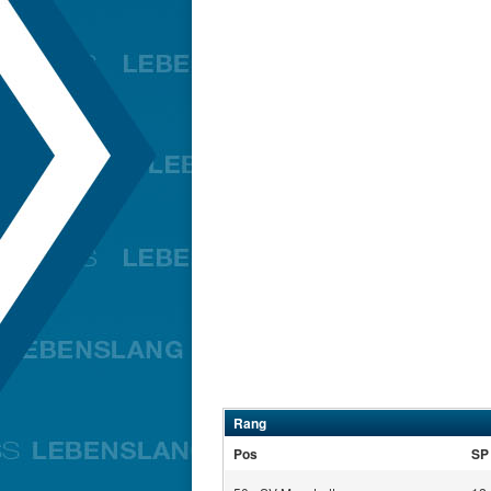
Rang
Pos
SP