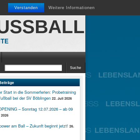
Verstanden
Weitere Informationen
FUSSBALL
ITE
Beiträge
er Start in die Sommerferien: Probetraining
ußball bei der SV Böblingen
22. Juli 2026
ENING – Sonntag 12.07.2026 – ab 09
i 2026
wer am Ball – Zukunft beginnt jetzt!
26.