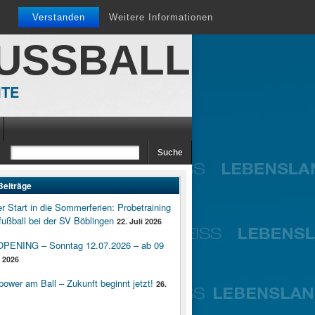
Verstanden
Weitere Informationen
FUSSBALL
ITE
Beiträge
er Start in die Sommerferien: Probetraining
ußball bei der SV Böblingen
22. Juli 2026
ENING – Sonntag 12.07.2026 – ab 09
i 2026
wer am Ball – Zukunft beginnt jetzt!
26.