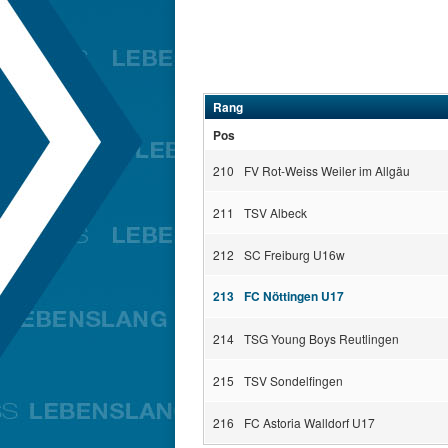
Rang
Pos
210
FV Rot-Weiss Weiler im Allgäu
211
TSV Albeck
212
SC Freiburg U16w
213
FC Nöttingen U17
214
TSG Young Boys Reutlingen
215
TSV Sondelfingen
216
FC Astoria Walldorf U17