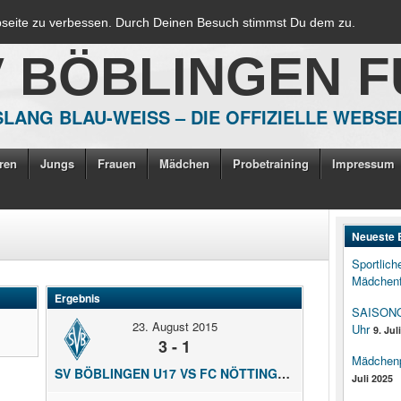
bseite zu verbessen. Durch Deinen Besuch stimmst Du dem zu.
V BÖBLINGEN 
LANG BLAU-WEISS – DIE OFFIZIELLE WEBSE
ren
Jungs
Frauen
Mädchen
Probetraining
Impressum
Neueste 
Sportlich
Mädchenf
Ergebnis
SAISONOP
23. August 2015
Uhr
9. Jul
3 - 1
Mädchenpo
SV BÖBLINGEN U17 VS FC NÖTTINGEN U17
Juli 2025