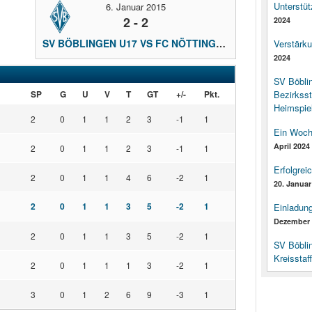
Unterstüt
6. Januar 2015
2 - 2
2024
SV BÖBLINGEN U17 VS FC NÖTTINGEN U17
Verstärk
2024
SV Böbli
SP
G
U
V
T
GT
+/-
Pkt.
Bezirksst
Heimspiel
2
0
1
1
2
3
-1
1
Ein Woch
April 2024
2
0
1
1
2
3
-1
1
Erfolgrei
2
0
1
1
4
6
-2
1
20. Januar
2
0
1
1
3
5
-2
1
Einladun
Dezember 
2
0
1
1
3
5
-2
1
SV Böbli
Kreisstaf
2
0
1
1
1
3
-2
1
3
0
1
2
6
9
-3
1