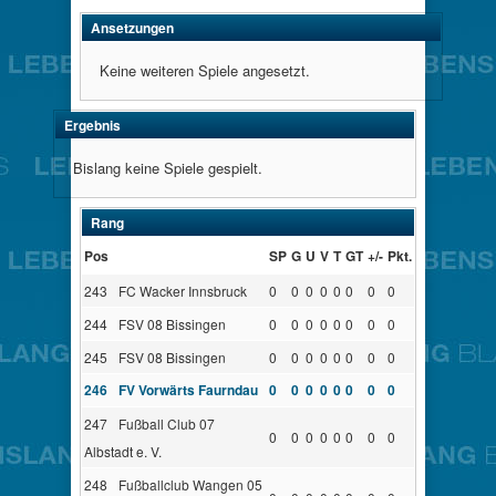
Ansetzungen
Keine weiteren Spiele angesetzt.
Ergebnis
Bislang keine Spiele gespielt.
Rang
Pos
SP
G
U
V
T
GT
+/-
Pkt.
243
FC Wacker Innsbruck
0
0
0
0
0
0
0
0
244
FSV 08 Bissingen
0
0
0
0
0
0
0
0
245
FSV 08 Bissingen
0
0
0
0
0
0
0
0
246
FV Vorwärts Faurndau
0
0
0
0
0
0
0
0
247
Fußball Club 07
0
0
0
0
0
0
0
0
Albstadt e. V.
248
Fußballclub Wangen 05