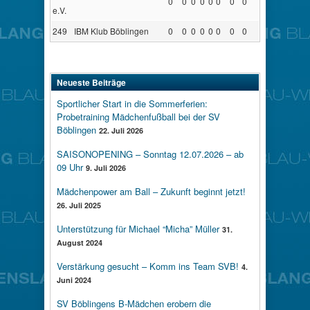
0
0
0
0
0
0
0
0
e.V.
249
IBM Klub Böblingen
0
0
0
0
0
0
0
0
Neueste Beiträge
Sportlicher Start in die Sommerferien:
Probetraining Mädchenfußball bei der SV
Böblingen
22. Juli 2026
SAISONOPENING – Sonntag 12.07.2026 – ab
09 Uhr
9. Juli 2026
Mädchenpower am Ball – Zukunft beginnt jetzt!
26. Juli 2025
Unterstützung für Michael “Micha” Müller
31.
August 2024
Verstärkung gesucht – Komm ins Team SVB!
4.
Juni 2024
SV Böblingens B-Mädchen erobern die