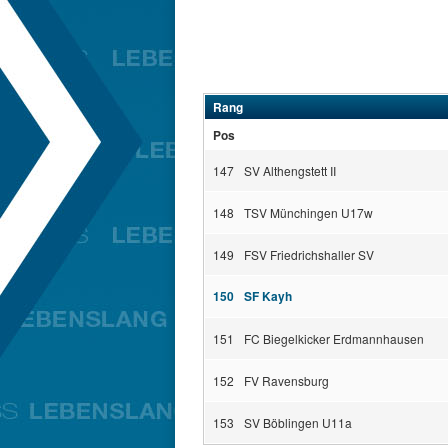
Rang
Pos
147
SV Althengstett II
148
TSV Münchingen U17w
149
FSV Friedrichshaller SV
150
SF Kayh
151
FC Biegelkicker Erdmannhausen
152
FV Ravensburg
153
SV Böblingen U11a