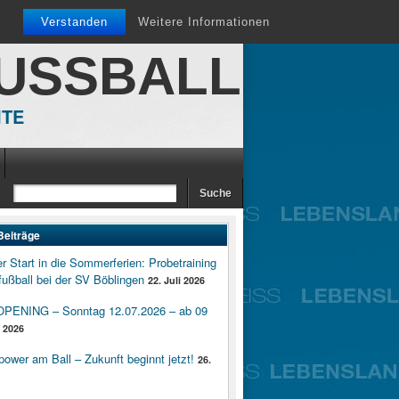
Verstanden
Weitere Informationen
FUSSBALL
ITE
Beiträge
er Start in die Sommerferien: Probetraining
ußball bei der SV Böblingen
22. Juli 2026
ENING – Sonntag 12.07.2026 – ab 09
i 2026
wer am Ball – Zukunft beginnt jetzt!
26.