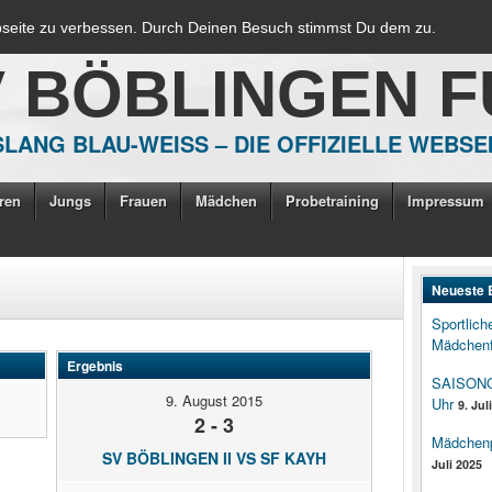
bseite zu verbessen. Durch Deinen Besuch stimmst Du dem zu.
V BÖBLINGEN 
LANG BLAU-WEISS – DIE OFFIZIELLE WEBSE
ren
Jungs
Frauen
Mädchen
Probetraining
Impressum
Neueste 
Sportlich
Mädchenf
Ergebnis
SAISONOP
9. August 2015
Uhr
9. Jul
2 - 3
Mädchenpo
SV BÖBLINGEN II VS SF KAYH
Juli 2025