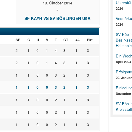
Unterstüt
18. Oktober 2014
-
2024
SF KAYH VS SV BÖBLINGEN U9A
Verstärk
2024
SV Böbli
SP
G
U
V
T
GT
+/-
Pkt.
Bezirksst
Heimspiel
2
1
0
1
4
3
1
3
Ein Woch
April 2024
2
1
0
1
4
3
1
3
Erfolgrei
1
1
0
0
3
2
1
3
20. Januar
1
1
0
0
3
2
1
3
Einladun
Dezember 
1
1
0
0
2
1
1
3
SV Böbli
Kreisstaf
1
1
0
0
2
1
1
3
1
1
0
0
2
1
1
3