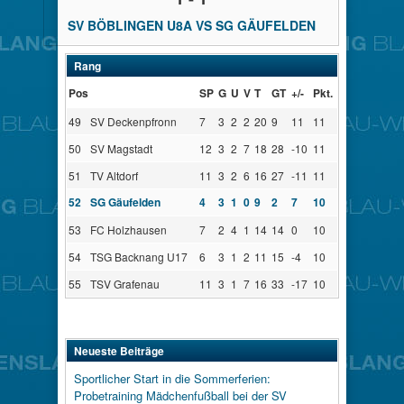
SV BÖBLINGEN U8A VS SG GÄUFELDEN
Rang
Pos
SP
G
U
V
T
GT
+/-
Pkt.
49
SV Deckenpfronn
7
3
2
2
20
9
11
11
50
SV Magstadt
12
3
2
7
18
28
-10
11
51
TV Altdorf
11
3
2
6
16
27
-11
11
52
SG Gäufelden
4
3
1
0
9
2
7
10
53
FC Holzhausen
7
2
4
1
14
14
0
10
54
TSG Backnang U17
6
3
1
2
11
15
-4
10
55
TSV Grafenau
11
3
1
7
16
33
-17
10
Neueste Beiträge
Sportlicher Start in die Sommerferien:
Probetraining Mädchenfußball bei der SV