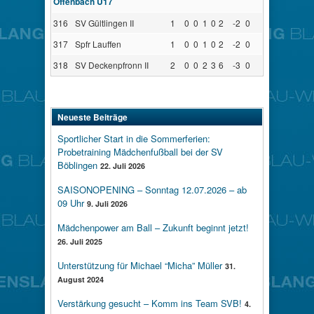
Offenbach U17
316
SV Gültlingen II
1
0
0
1
0
2
-2
0
317
Spfr Lauffen
1
0
0
1
0
2
-2
0
318
SV Deckenpfronn II
2
0
0
2
3
6
-3
0
Neueste Beiträge
Sportlicher Start in die Sommerferien:
Probetraining Mädchenfußball bei der SV
Böblingen
22. Juli 2026
SAISONOPENING – Sonntag 12.07.2026 – ab
09 Uhr
9. Juli 2026
Mädchenpower am Ball – Zukunft beginnt jetzt!
26. Juli 2025
Unterstützung für Michael “Micha” Müller
31.
August 2024
Verstärkung gesucht – Komm ins Team SVB!
4.