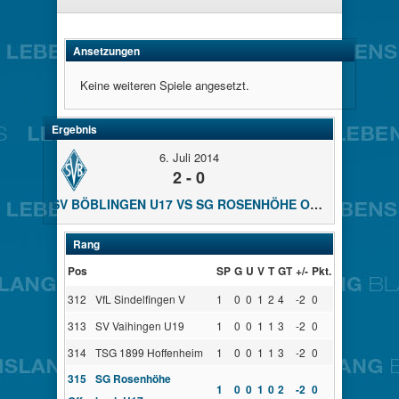
Ansetzungen
Keine weiteren Spiele angesetzt.
Ergebnis
6. Juli 2014
2 - 0
SV BÖBLINGEN U17 VS SG ROSENHÖHE OFFENBACH U17
Rang
Pos
SP
G
U
V
T
GT
+/-
Pkt.
312
VfL Sindelfingen V
1
0
0
1
2
4
-2
0
313
SV Vaihingen U19
1
0
0
1
1
3
-2
0
314
TSG 1899 Hoffenheim
1
0
0
1
1
3
-2
0
315
SG Rosenhöhe
1
0
0
1
0
2
-2
0