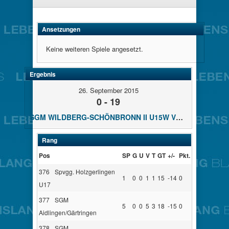
Ansetzungen
Keine weiteren Spiele angesetzt.
Ergebnis
26. September 2015
0 - 19
SGM WILDBERG-SCHÖNBRONN II U15W VS SVB U15W
Rang
Pos
SP
G
U
V
T
GT
+/-
Pkt.
376
Spvgg. Holzgerlingen
1
0
0
1
1
15
-14
0
U17
377
SGM
5
0
0
5
3
18
-15
0
Aidlingen/Gärtringen
378
SGM