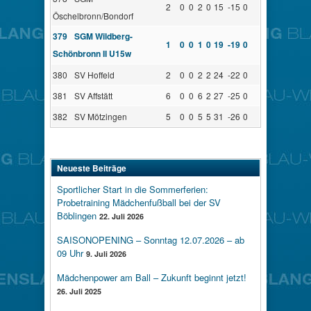
2
0
0
2
0
15
-15
0
Öschelbronn/Bondorf
379
SGM Wildberg-
1
0
0
1
0
19
-19
0
Schönbronn II U15w
380
SV Hoffeld
2
0
0
2
2
24
-22
0
381
SV Affstätt
6
0
0
6
2
27
-25
0
382
SV Mötzingen
5
0
0
5
5
31
-26
0
Neueste Beiträge
Sportlicher Start in die Sommerferien:
Probetraining Mädchenfußball bei der SV
Böblingen
22. Juli 2026
SAISONOPENING – Sonntag 12.07.2026 – ab
09 Uhr
9. Juli 2026
Mädchenpower am Ball – Zukunft beginnt jetzt!
26. Juli 2025