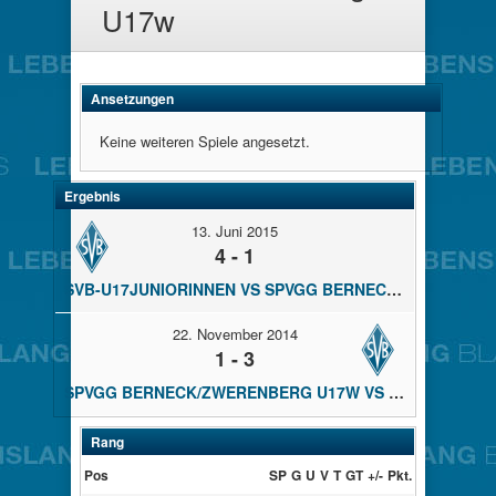
U17w
Ansetzungen
Keine weiteren Spiele angesetzt.
Ergebnis
13. Juni 2015
4 - 1
SVB-U17JUNIORINNEN VS SPVGG BERNECK/ZWERENBERG U17W
22. November 2014
1 - 3
SPVGG BERNECK/ZWERENBERG U17W VS SVB-U17JUNIORINNEN
Rang
Pos
SP
G
U
V
T
GT
+/-
Pkt.