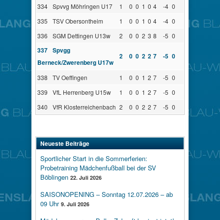
334
Spvvg Möhringen U17
1
0
0
1
0
4
-4
0
335
TSV Obersontheim
1
0
0
1
0
4
-4
0
336
SGM Dettingen U13w
2
0
0
2
3
8
-5
0
337
Spvgg
2
0
0
2
2
7
-5
0
Berneck/Zwerenberg U17w
338
TV Oeffingen
1
0
0
1
2
7
-5
0
339
VfL Herrenberg U15w
1
0
0
1
2
7
-5
0
340
VfR Klosterreichenbach
2
0
0
2
2
7
-5
0
Neueste Beiträge
Sportlicher Start in die Sommerferien:
Probetraining Mädchenfußball bei der SV
Böblingen
22. Juli 2026
SAISONOPENING – Sonntag 12.07.2026 – ab
09 Uhr
9. Juli 2026