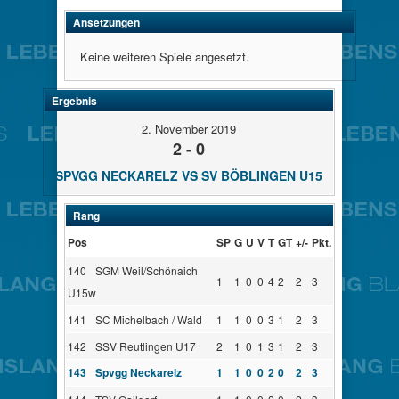
Ansetzungen
Keine weiteren Spiele angesetzt.
Ergebnis
2. November 2019
2 - 0
SPVGG NECKARELZ VS SV BÖBLINGEN U15
Rang
Pos
SP
G
U
V
T
GT
+/-
Pkt.
140
SGM Weil/Schönaich
1
1
0
0
4
2
2
3
U15w
141
SC Michelbach / Wald
1
1
0
0
3
1
2
3
142
SSV Reutlingen U17
2
1
0
1
3
1
2
3
143
Spvgg Neckarelz
1
1
0
0
2
0
2
3