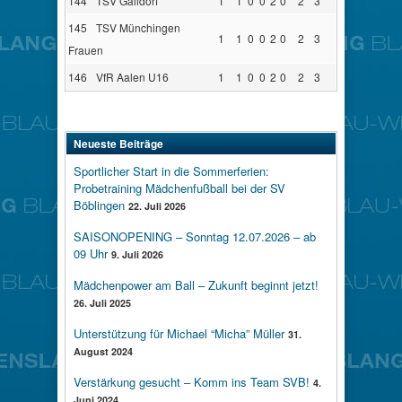
144
TSV Gaildorf
1
1
0
0
2
0
2
3
145
TSV Münchingen
1
1
0
0
2
0
2
3
Frauen
146
VfR Aalen U16
1
1
0
0
2
0
2
3
Neueste Beiträge
Sportlicher Start in die Sommerferien:
Probetraining Mädchenfußball bei der SV
Böblingen
22. Juli 2026
SAISONOPENING – Sonntag 12.07.2026 – ab
09 Uhr
9. Juli 2026
Mädchenpower am Ball – Zukunft beginnt jetzt!
26. Juli 2025
Unterstützung für Michael “Micha” Müller
31.
August 2024
Verstärkung gesucht – Komm ins Team SVB!
4.
Juni 2024