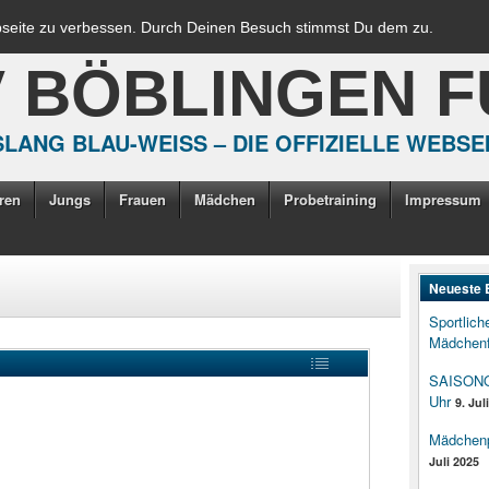
bseite zu verbessen. Durch Deinen Besuch stimmst Du dem zu.
V BÖBLINGEN 
LANG BLAU-WEISS – DIE OFFIZIELLE WEBSE
ren
Jungs
Frauen
Mädchen
Probetraining
Impressum
Neueste 
Sportlich
Mädchenf
SAISONOP
Uhr
9. Jul
Mädchenpo
Juli 2025