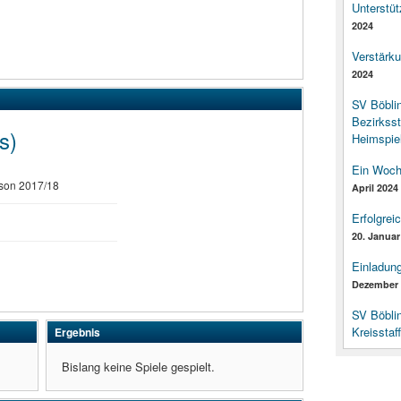
Unterstüt
2024
Verstärk
2024
SV Böbli
Bezirksst
s)
Heimspiel
Ein Woch
son 2017/18
April 2024
Erfolgrei
20. Januar
Einladun
Dezember 
SV Böbli
Kreisstaf
Ergebnis
Bislang keine Spiele gespielt.