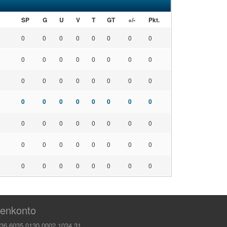
SP
G
U
V
T
GT
+/-
Pkt.
0
0
0
0
0
0
0
0
0
0
0
0
0
0
0
0
0
0
0
0
0
0
0
0
0
0
0
0
0
0
0
0
0
0
0
0
0
0
0
0
0
0
0
0
0
0
0
0
0
0
0
0
0
0
0
0
enkonto
36 6035 0130 0002 1034 31