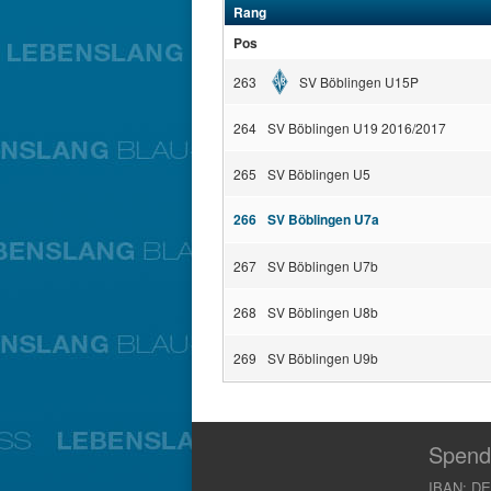
Rang
Pos
263
SV Böblingen U15P
264
SV Böblingen U19 2016/2017
265
SV Böblingen U5
266
SV Böblingen U7a
267
SV Böblingen U7b
268
SV Böblingen U8b
269
SV Böblingen U9b
Spend
IBAN: DE