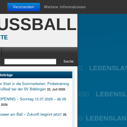
Verstanden
Weitere Informationen
FUSSBALL
ITE
Beiträge
er Start in die Sommerferien: Probetraining
ußball bei der SV Böblingen
22. Juli 2026
ENING – Sonntag 12.07.2026 – ab 09
i 2026
wer am Ball – Zukunft beginnt jetzt!
26.