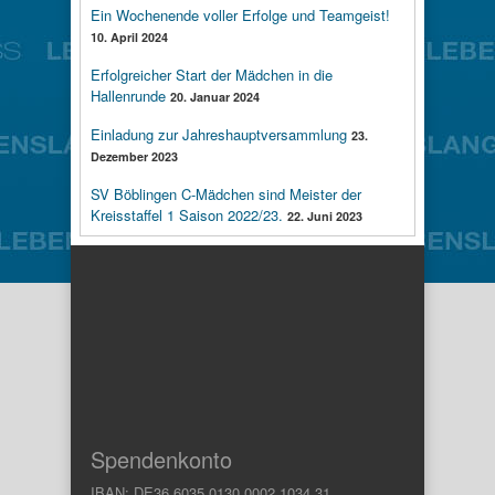
Ein Wochenende voller Erfolge und Teamgeist!
10. April 2024
Erfolgreicher Start der Mädchen in die
Hallenrunde
20. Januar 2024
Einladung zur Jahreshauptversammlung
23.
Dezember 2023
SV Böblingen C-Mädchen sind Meister der
Kreisstaffel 1 Saison 2022/23.
22. Juni 2023
Spendenkonto
IBAN: DE36 6035 0130 0002 1034 31