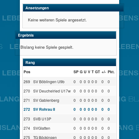
Ansetzungen
Keine weiteren Spiele angesetzt.
Ergebnis
Bislang keine Spiele gespielt.
Rang
Pos
SP
G
U
V
T
GT
+/-
Pkt.
269
SV Böblingen U9b
0
0
0
0
0
0
0
0
270
SV Deuchelried U17w
0
0
0
0
0
0
0
0
271
SV Gablenberg
0
0
0
0
0
0
0
0
272
SV Rohrau II
0
0
0
0
0
0
0
0
273
SVB U13P
0
0
0
0
0
0
0
0
274
SVGlatten
0
0
0
0
0
0
0
0
275
TG Böckingen
0
0
0
0
0
0
0
0