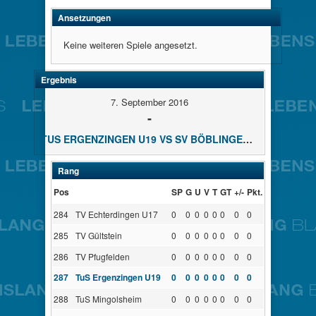
Ansetzungen
Keine weiteren Spiele angesetzt.
Ergebnis
7. September 2016
-
TUS ERGENZINGEN U19 VS SV BÖBLINGEN U19
Rang
Pos
SP
G
U
V
T
GT
+/-
Pkt.
284
TV Echterdingen U17
0
0
0
0
0
0
0
0
285
TV Gültstein
0
0
0
0
0
0
0
0
286
TV Pfugfelden
0
0
0
0
0
0
0
0
287
TuS Ergenzingen U19
0
0
0
0
0
0
0
0
288
TuS Mingolsheim
0
0
0
0
0
0
0
0