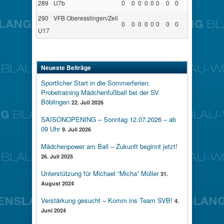
289
U7b
0
0
0
0
0
0
0
0
290
VFB Oberesslingen/Zell
0
0
0
0
0
0
0
0
U17
Neueste Beiträge
Sportlicher Start in die Sommerferien:
Probetraining Mädchenfußball bei der SV
Böblingen
22. Juli 2026
SAISONOPENING – Sonntag 12.07.2026 – ab
09 Uhr
9. Juli 2026
Mädchenpower am Ball – Zukunft beginnt jetzt!
26. Juli 2025
Unterstützung für Michael “Micha” Müller
31.
August 2024
Verstärkung gesucht – Komm ins Team SVB!
4.
Juni 2024