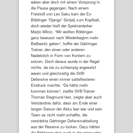
wären aber doch mit einem Vorsprung in
die Pause gegangen. Nach einem
Freistoß von Leo Saku kam der Ex-
Böblinger “Django” Skrijelj zum Kopfball,
doch wieder hieß der Spielverderber
Marjio Milcic. “Wir wollten Böblingen
ganz bewusst nach Wiederbeginn mehr
Ballbesitz geben”, hoffte der Gärtringer
Trainer, den einen oder anderen
Nadelstich in Form von Kontern zu
setzen. Doch daraus wurde in der Regel
nichts, da sie zu schlampig angesetzt
waren und gleichzeitig die SVB-
Defensive einen immer sattelfesteren
Eindruck machte. “Da hätte mehr
kommen können”, stellte SVB-Trainer
Thomas Siegmund fest, zeigte aber auch
Verständnis dafür, dass am Ende einer
langen Saison der Akku leer war und sein
Team es nicht mehr schaffte, die
verstärkte Gärtringer Defensivabteilung
aus der Reserve zu locken. Dazu hätten
die Böblinger aber auch in der einen oder