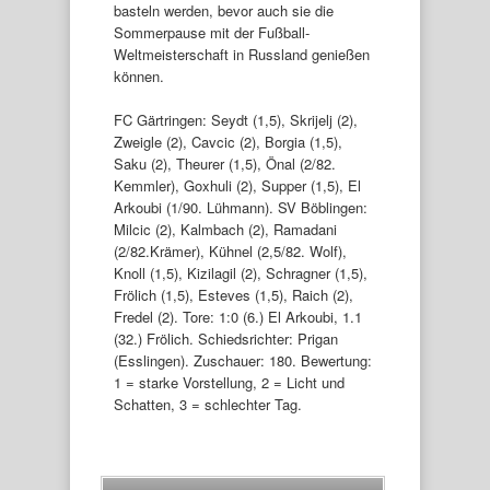
basteln werden, bevor auch sie die
Sommerpause mit der Fußball-
Weltmeisterschaft in Russland genießen
können.
FC Gärtringen: Seydt (1,5), Skrijelj (2),
Zweigle (2), Cavcic (2), Borgia (1,5),
Saku (2), Theurer (1,5), Önal (2/82.
Kemmler), Goxhuli (2), Supper (1,5), El
Arkoubi (1/90. Lühmann). SV Böblingen:
Milcic (2), Kalmbach (2), Ramadani
(2/82.Krämer), Kühnel (2,5/82. Wolf),
Knoll (1,5), Kizilagil (2), Schragner (1,5),
Frölich (1,5), Esteves (1,5), Raich (2),
Fredel (2). Tore: 1:0 (6.) El Arkoubi, 1.1
(32.) Frölich. Schiedsrichter: Prigan
(Esslingen). Zuschauer: 180. Bewertung:
1 = starke Vorstellung, 2 = Licht und
Schatten, 3 = schlechter Tag.