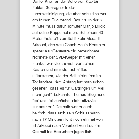
Daniel Knoll an der Seite von Kapitän
Fabian Schragner in der
Innenverteidigung, die aber schuldlos war
am frühen Rückstand. Das 1:0 in der 6.
Minute muss dafür Torhüter Marijo Milcic
auf seine Kappe nehmen. Bei einem 40-
Meter-Freistoß von Schlitzohr Mosa El
Arkoubi, den sein Coach Hanjo Kemmler
später als “Geniestreich” bezeichnete,
rechnete der SVB-Keeper mit einer
Flanke, war viel zu weit vor seinem
Kasten und musste fast hilflos
mitansehen, wie der Ball hinter ihm im
Tor landete. “Am Anfang hat man schon
gesehen, dass es für Gärtringen um viel
mehr geht”, bekannte Thomas Siegmund,
“bei uns lief zunächst nicht allzuviel
zusammen.” Deshalb war er auch
heilfroh, dass sich sein Schlussmann
nach 17 Minuten nicht noch einmal von
El Arkoubi nach Vorarbeit von Leutrim
Goxhuli ins Bockshorn jagen ließ.