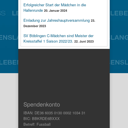
Erfolgreicher Start der Mädchen in die
Hallenrunde
20. Januar 2024
Einladung zur Jahreshauptversammlung
23.
Dezember 2023
SV Böblingen C-Mädchen sind Meister der
Kreisstaffel 1 Saison 2022/23.
22. Juni 2023
Spendenkonto
IBAN: DE36 6035 0130 0002 1034 31
BIC: BBKRDE6BXXX
Betreff: Fussball