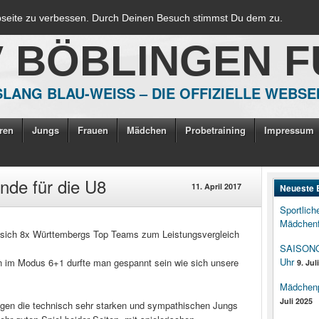
bseite zu verbessen. Durch Deinen Besuch stimmst Du dem zu.
V BÖBLINGEN 
LANG BLAU-WEISS – DIE OFFIZIELLE WEBSE
ren
Jungs
Frauen
Mädchen
Probetraining
Impressum
nde für die U8
11. April 2017
Neueste 
Sportlich
Mädchenf
sich 8x Württembergs Top Teams zum Leistungsvergleich
SAISONOP
Uhr
 im Modus 6+1 durfte man gespannt sein wie sich unsere
9. Jul
Mädchenpo
Juli 2025
gegen die technisch sehr starken und sympathischen Jungs