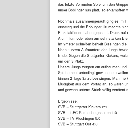
das letzte Vorrunden Spiel um den Grupp
unser Böblinger nun platt, so erkämpften 
Nochmals zusammengerauft ging es im HF 
einseitig und die Böblinger U8 machte nich
Einzelaktionen haben gepasst. Druck auf 
Aluminium oder eben am sehr starken Bis
Im 9meter schießen behielt Bissingen di
Nach kurzem Aufmuntern der Jungs bewies
Ende. Gegen die Stuttgarter Kickers, welc
um den 3.Platz.
Unsere Jungs zeigten ein aufbäumen und le
Spiel erneut unbedingt gewinnen zu wolle
binnen 2 Tage 3x zu bezwingen. Man merkt
Müdigkeit aus dem Vortag an, so waren un
und gewann unterm Strich völlig verdient m
Ergebnisse:
SVB – Stuttgarter Kickers 2:1
SVB – 1.FC Rechenberghausen 1:0
SVB – FV Plochingen 5:0
SVB – Stuttgart Ost 4:0