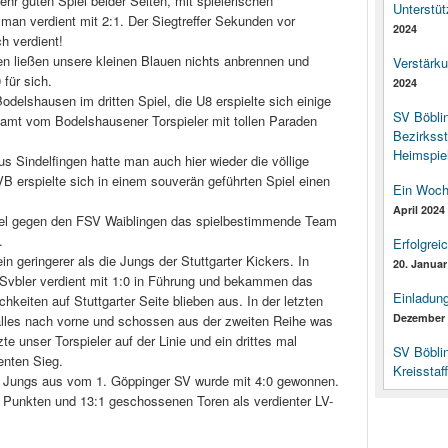
hr guten Spiel beider Seiten, mit spielerischen
Unterstüt
man verdient mit 2:1. Der Siegtreffer Sekunden vor
2024
h verdient!
n ließen unsere kleinen Blauen nichts anbrennen und
Verstärk
für sich.
2024
elshausen im dritten Spiel, die U8 erspielte sich einige
SV Böbli
samt vom Bodelshausener Torspieler mit tollen Paraden
Bezirksst
Heimspiel
s Sindelfingen hatte man auch hier wieder die völlige
B erspielte sich in einem souverän geführten Spiel einen
Ein Woch
April 2024
iel gegen den FSV Waiblingen das spielbestimmende Team
.
Erfolgrei
 geringerer als die Jungs der Stuttgarter Kickers. In
20. Januar
 Svbler verdient mit 1:0 in Führung und bekammen das
Einladun
hkeiten auf Stuttgarter Seite blieben aus. In der letzten
Dezember 
alles nach vorne und schossen aus der zweiten Reihe was
te unser Torspieler auf der Linie und ein drittes mal
SV Böbli
enten Sieg.
Kreisstaf
n Jungs aus vom 1. Göppinger SV wurde mit 4:0 gewonnen.
 Punkten und 13:1 geschossenen Toren als verdienter LV-