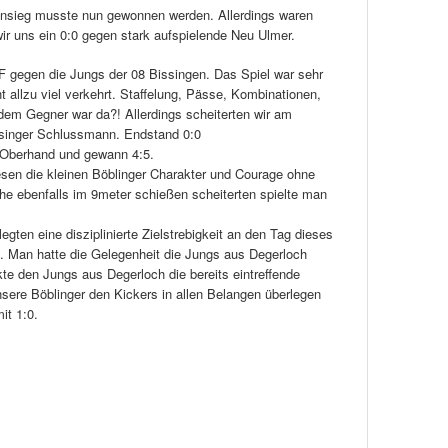
ensieg musste nun gewonnen werden. Allerdings waren
wir uns ein 0:0 gegen stark aufspielende Neu Ulmer.
gegen die Jungs der 08 Bissingen. Das Spiel war sehr
t allzu viel verkehrt. Staffelung, Pässe, Kombinationen,
dem Gegner war da?! Allerdings scheiterten wir am
singer Schlussmann. Endstand 0:0
e Oberhand und gewann 4:5.
en die kleinen Böblinger Charakter und Courage ohne
he ebenfalls im 9meter schießen scheiterten spielte man
gten eine disziplinierte Zielstrebigkeit an den Tag dieses
n. Man hatte die Gelegenheit die Jungs aus Degerloch
e den Jungs aus Degerloch die bereits eintreffende
sere Böblinger den Kickers in allen Belangen überlegen
it 1:0.