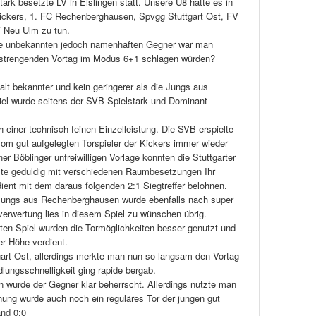
tark besetzte LV in Eislingen statt. Unsere U8 hatte es in
Kickers, 1. FC Rechenberghausen, Spvgg Stuttgart Ost, FV
 Neu Ulm zu tun.
ise unbekannten jedoch namenhaften Gegner war man
nstrengenden Vortag im Modus 6+1 schlagen würden?
alt bekannter und kein geringerer als die Jungs aus
piel wurde seitens der SVB Spielstark und Dominant
ch einer technisch feinen Einzelleistung. Die SVB erspielte
om gut aufgelegten Torspieler der Kickers immer wieder
er Böblinger unfreiwilligen Vorlage konnten die Stuttgarter
lte geduldig mit verschiedenen Raumbesetzungen Ihr
ient mit dem daraus folgenden 2:1 Siegtreffer belohnen.
Jungs aus Rechenberghausen wurde ebenfalls nach super
verwertung lies in diesem Spiel zu wünschen übrig.
ten Spiel wurden die Tormöglichkeiten besser genutzt und
er Höhe verdient.
gart Ost, allerdings merkte man nun so langsam den Vortag
lungsschnelligkeit ging rapide bergab.
n wurde der Gegner klar beherrscht. Allerdings nutzte man
nung wurde auch noch ein reguläres Tor der jungen gut
and 0:0