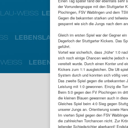
Einen Tag später fand der ebenfalls sehr s
der Vorrundengruppe mit den Stuttgarter 
Plochingen, FSV Waiblingen und dem TSV
Gegen die bekannten starken und teilwe
gespannt wie sich die Jungs nach dem a
Gleich im ersten Spiel war der Gegner ein 
Degerloch der Stuttgarter Kickers. Das S
geführt.
Vorteil war sicherlich, dass „frühe“ 1:0 na
sich noch einige Chancen welche jedoch v
vereitelt wurde. Durch einen Konter und ein
Kickers zum 1:1 ausgleichen. Die U8 spie
System durch und konnten sich völlig verd
Das zweite Spiel gegen die unbekannten 
Leistung mit 1:0 gewonnen. Einzig die Tor
Beim 5:0 gegen den FV Plochingen im drit
die kleinen Blauen gewannen auch in dies
Gleiches Spiel beim 4:0 Sieg gegen Stutt
unserer Jungs an. Orientierung sowie Hand
Im vierten Spiel gegen den FSV Waiblinge
die zahlreichen Torchancen nicht. Zur Krö
leitender Schiedsrichter aberkannt! Endst