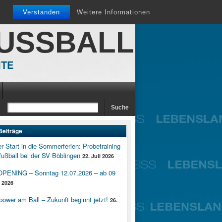
Verstanden
Weitere Informationen
FUSSBALL
ITE
Beiträge
er Start in die Sommerferien: Probetraining
ußball bei der SV Böblingen
22. Juli 2026
ENING – Sonntag 12.07.2026 – ab 09
i 2026
wer am Ball – Zukunft beginnt jetzt!
26.