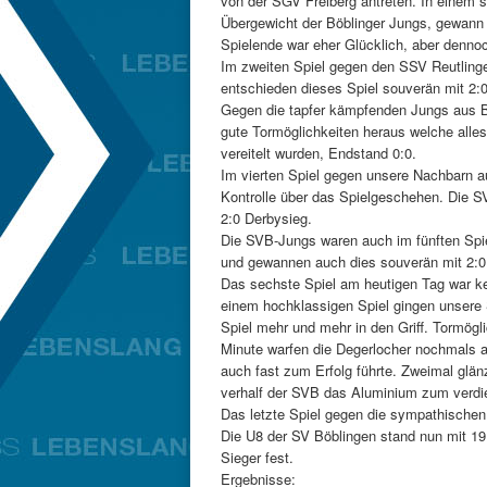
von der SGV Freiberg antreten. In einem se
Übergewicht der Böblinger Jungs, gewann 
Spielende war eher Glücklich, aber dennoc
Im zweiten Spiel gegen den SSV Reutlinge
entschieden dieses Spiel souverän mit 2:0 
Gegen die tapfer kämpfenden Jungs aus Bod
gute Tormöglichkeiten heraus welche alle
vereitelt wurden, Endstand 0:0.
Im vierten Spiel gegen unsere Nachbarn au
Kontrolle über das Spielgeschehen. Die SV
2:0 Derbysieg.
Die SVB-Jungs waren auch im fünften Sp
und gewannen auch dies souverän mit 2:0
Das sechste Spiel am heutigen Tag war kein
einem hochklassigen Spiel gingen unsere
Spiel mehr und mehr in den Griff. Tormöglic
Minute warfen die Degerlocher nochmals 
auch fast zum Erfolg führte. Zweimal glänz
verhalf der SVB das Aluminium zum verdi
Das letzte Spiel gegen die sympathische
Die U8 der SV Böblingen stand nun mit 19
Sieger fest.
Ergebnisse: