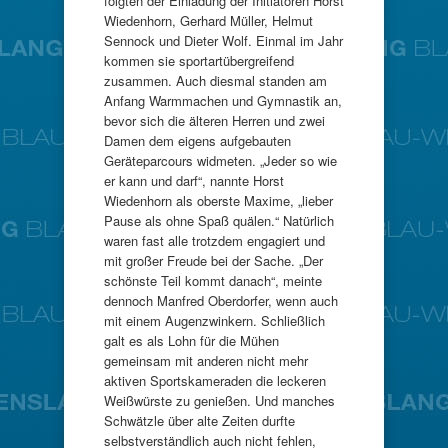
folgten der Einladung der Initiatoren Horst
Wiedenhorn, Gerhard Müller, Helmut
Sennock und Dieter Wolf. Einmal im Jahr
kommen sie sportartübergreifend
zusammen. Auch diesmal standen am
Anfang Warmmachen und Gymnastik an,
bevor sich die älteren Herren und zwei
Damen dem eigens aufgebauten
Geräteparcours widmeten. „Jeder so wie
er kann und darf“, nannte Horst
Wiedenhorn als oberste Maxime, „lieber
Pause als ohne Spaß quälen.“ Natürlich
waren fast alle trotzdem engagiert und
mit großer Freude bei der Sache. „Der
schönste Teil kommt danach“, meinte
dennoch Manfred Oberdorfer, wenn auch
mit einem Augenzwinkern. Schließlich
galt es als Lohn für die Mühen
gemeinsam mit anderen nicht mehr
aktiven Sportskameraden die leckeren
Weißwürste zu genießen. Und manches
Schwätzle über alte Zeiten durfte
selbstverständlich auch nicht fehlen,