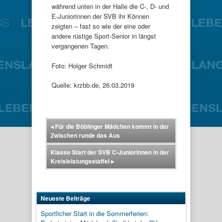
während unten in der Halle die C-, D- und
E-Juniorinnen der SVB ihr Können
zeigten – fast so wie der eine oder
andere rüstige Sport-Senior in längst
vergangenen Tagen.
Foto: Holger Schmidt
Quelle: krzbb.de, 26.03.2019
◂
Für die Böblinger Mädchen kommt in der
Zwischen runde das Aus
Klasse Start der SVB C-Juniorinnen in der
Kreisleistungsstaffel
▸
Neueste Beiträge
Sportlicher Start in die Sommerferien: