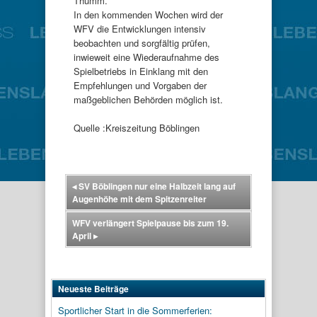
Thumm.
In den kommenden Wochen wird der
WFV die Entwicklungen intensiv
beobachten und sorgfältig prüfen,
inwieweit eine Wiederaufnahme des
Spielbetriebs in Einklang mit den
Empfehlungen und Vorgaben der
maßgeblichen Behörden möglich ist.
Quelle :Kreiszeitung Böblingen
◂
SV Böblingen nur eine Halbzeit lang auf
Augenhöhe mit dem Spitzenreiter
WFV verlängert Spielpause bis zum 19.
April
▸
Neueste Beiträge
Sportlicher Start in die Sommerferien: