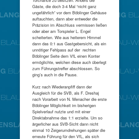
Torchance zu besitzen. Anders die
Gäste, die doch 3-4 Mal “nicht ganz
ungefährlich” vor dem Böblinger Gehäuse
auftauchten, dann aber entweder die
Präzision im Abschluss vermissen ließen
oder aber am Torspieler L. Engel
scheiterten. Wie aus heiterem Himmel
dann das 0:1 aus Gastgebersicht, als ein
unnötiger Fehlpass auf der rechten
Böblinger Seite dem VfL einen Konter
ermöglichte, welchen diese auch überlegt
zum Führungstreffer abschlossen. So
ging’s auch in die Pause.
Kurz nach Wiederanpfiff dann der
Ausgleich für die SVB, als F. Dreshaj
nach Vorarbeit von N. Menacher die erste
Böblinger Möglichkeit im bisherigen
Spielverlauf nutzte und mit einer
Direktabnahme das 1:1 erzielte. Um so
ärgerlicher aus SVB-Sicht dann nicht
einmal 10 Zeigerumdrehungen später die
erneute Führung für den VfL, als sich