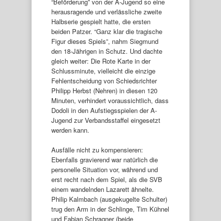
“Beförderung” von der A-Jugend so eine
herausragende und verlässliche zweite
Halbserie gespielt hatte, die ersten
beiden Patzer. “Ganz klar die tragische
Figur dieses Spiels”, nahm Siegmund
den 18-Jährigen in Schutz. Und dachte
gleich weiter: Die Rote Karte in der
Schlussminute, vielleicht die einzige
Fehlentscheidung von Schiedsrichter
Philipp Herbst (Nehren) in diesen 120
Minuten, verhindert voraussichtlich, dass
Dodoli in den Aufstiegsspielen der A-
Jugend zur Verbandsstaffel eingesetzt
werden kann.
Ausfälle nicht zu kompensieren:
Ebenfalls gravierend war natürlich die
personelle Situation vor, während und
erst recht nach dem Spiel, als die SVB
einem wandelnden Lazarett ähnelte.
Philip Kalmbach (ausgekugelte Schulter)
trug den Arm in der Schlinge, Tim Kühnel
und Fabian Schragner (beide