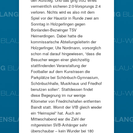
den Aufstieg. Und das ging trotz eines
vermeintlich sicheren 2:0-Vorsprungs 2:4
verloren. Nichts wird es also mit dem
Spiel vor der Haustür in Runde zwei am
Sonntag in Holzgerlingen gegen
Bonlanden-Bezwinger TSV
Heimerdingen. Dabei hatte die
kommissarische Abteilungsleiterin der
Holzgerlinger, Ute Nordmann, vorsorglich
schon mal darauf hingewiesen, “dass die
Besucher wegen einer gleichzeitig
stattfindenden Veranstaltung der
Footballer auf dem Kunstrasen die
Parkplätze bei Schönbuch-Gymnasium,
Schönbuchhalle, Musikhaus und Friedhof
benutzen sollen”. Stattdessen findet
diese Begegnung im nur wenige
Kilometer von Friedrichshafen entfernten
Baindt statt. Womit der VfB gleich wieder
ein “Heimspiel” hat. Auch am
Mittwochabend war die Zahl der
mitgereisten SVB-Anhänger sehr
überschaubar – kein Wunder bei 180