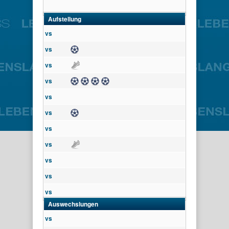
Aufstellung
vs
Tor
vs
Assist
vs
Tor
Tor
Tor
vs
Tor
vs
Tor
vs
vs
Assist
vs
vs
vs
vs
Auswechslungen
vs