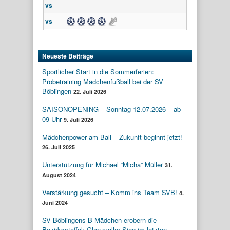
vs
Tor
Tor
Tor
vs
Tor
Assist
Neueste Beiträge
Sportlicher Start in die Sommerferien:
Probetraining Mädchenfußball bei der SV
Böblingen
22. Juli 2026
SAISONOPENING – Sonntag 12.07.2026 – ab
09 Uhr
9. Juli 2026
Mädchenpower am Ball – Zukunft beginnt jetzt!
26. Juli 2025
Unterstützung für Michael “Micha” Müller
31.
August 2024
Verstärkung gesucht – Komm ins Team SVB!
4.
Juni 2024
SV Böblingens B-Mädchen erobern die
Bezirksstaffel: Glanzvoller Sieg im letzten