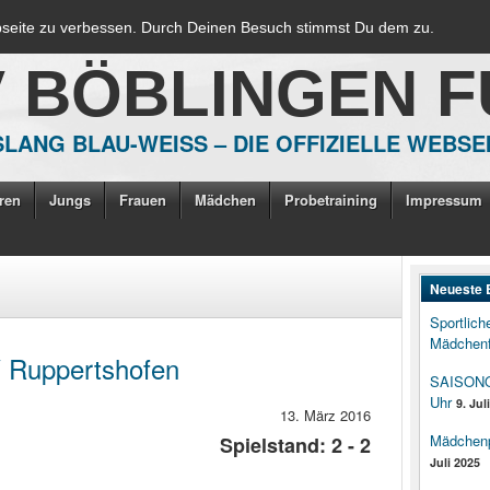
bseite zu verbessen. Durch Deinen Besuch stimmst Du dem zu.
V BÖBLINGEN 
LANG BLAU-WEISS – DIE OFFIZIELLE WEBSE
ren
Jungs
Frauen
Mädchen
Probetraining
Impressum
Neueste 
Sportlich
Mädchenf
V Ruppertshofen
SAISONOP
Uhr
9. Jul
13. März 2016
Mädchenpo
Spielstand: 2 - 2
Juli 2025