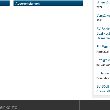
Unterstüt
Auswechslungen
2024
Verstärk
2024
SV Böbli
Bezirksst
Heimspiel
Ein Woch
April 2024
Erfolgrei
20. Januar
Einladun
Dezember 
SV Böbli
Kreisstaf
enkonto