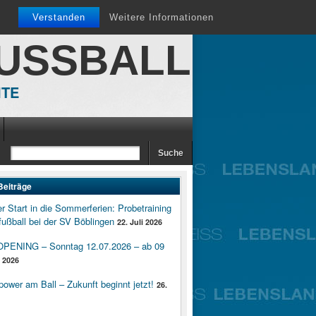
Verstanden
Weitere Informationen
FUSSBALL
ITE
Beiträge
er Start in die Sommerferien: Probetraining
ußball bei der SV Böblingen
22. Juli 2026
ENING – Sonntag 12.07.2026 – ab 09
i 2026
wer am Ball – Zukunft beginnt jetzt!
26.