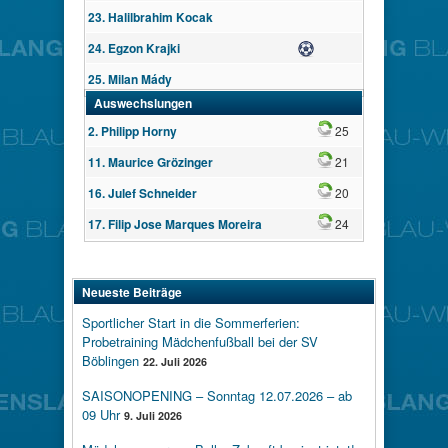
23. Halilbrahim Kocak
24. Egzon Krajki
Tor
25. Milan Mády
Auswechslungen
Wechsel
2. Philipp Horny
25
Wechsel
11. Maurice Grözinger
21
Wechsel
16. Julef Schneider
20
Wechsel
17. Filip Jose Marques Moreira
24
Neueste Beiträge
Sportlicher Start in die Sommerferien:
Probetraining Mädchenfußball bei der SV
Böblingen
22. Juli 2026
SAISONOPENING – Sonntag 12.07.2026 – ab
09 Uhr
9. Juli 2026