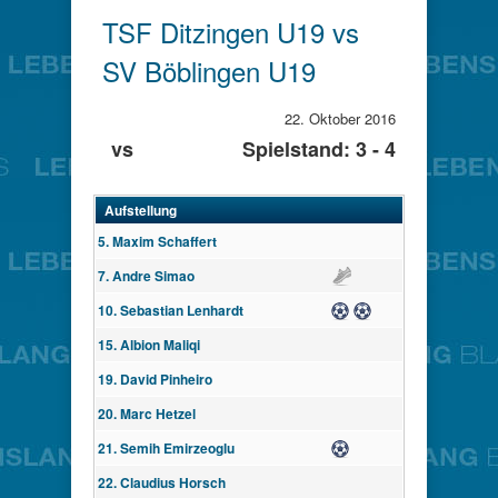
TSF Ditzingen U19 vs
SV Böblingen U19
22. Oktober 2016
vs
Spielstand: 3 - 4
Aufstellung
5. Maxim Schaffert
7. Andre Simao
Assist
10. Sebastian Lenhardt
Tor
Tor
15. Albion Maliqi
19. David Pinheiro
20. Marc Hetzel
21. Semih Emirzeoglu
Tor
22. Claudius Horsch