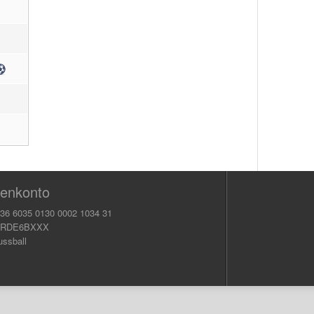
enkonto
36 6035 0130 0002 1034 31
KRDE6BXXX
ussball