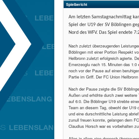
Spielbericht
Am letzten Samstagnachmittag kam
Spiel der U19 der SV Böblingen ge
Nord des WFV. Das Spiel endete 7:2
Nach zuletzt überzeugenden Leistungen
Böblingen mit einer Portion Respekt v
Heilbronn zuletzt erfolgreich agierte.
Emerzeoglu nach 15. Minuten das 1:0 e
noch vor der Pause auf einen beruhige
Partie im Griff. Der FC Union Heilbronn
Nach der Pause zeigte die SV Böblingen
Außen und erhöhte durch zwei weitere 
auf 6:0. Die Böblinger U19 strebte ei
Team an diesem Tag, obwohl der U19 d
und eine durschnittliche Leistung abrie
zunull freuen konnte, gelangen dem FC
Claudius Horsch war es vorbehalten z
Alles in allem eine dennoch überzeugen