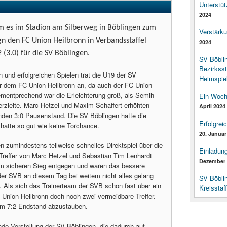
Unterstüt
2024
 es im Stadion am Silberweg in Böblingen zum
Verstärk
gn den FC Union Heilbronn in Verbandsstaffel
2024
 (3.0) für die SV Böblingen.
SV Böbli
Bezirksst
 und erfolgreichen Spielen trat die U19 der SV
Heimspiel
or dem FC Union Heilbronn an, da auch der FC Union
 Dementprechend war die Erleichterung groß, als Semih
Ein Woch
rzielte. Marc Hetzel und Maxim Schaffert erhöhten
April 2024
nden 3:0 Pausenstand. Die SV Böblingen hatte die
Erfolgrei
 hatte so gut wie keine Torchance.
20. Januar
 zumindestens teilweise schnelles Direktspiel über die
Einladun
Treffer von Marc Hetzel und Sebastian Tim Lenhardt
Dezember 
nem sicheren Sieg entgegen und waren das bessere
er SVB an diesem Tag bei weitem nicht alles gelang
SV Böbli
f. Als sich das Trainerteam der SVB schon fast über ein
Kreisstaf
 Union Heilbronn doch noch zwei vermeidbare Treffer.
um 7:2 Endstand abzustauben.
de Vorstellung der SV Böblingen, die dadurch auf