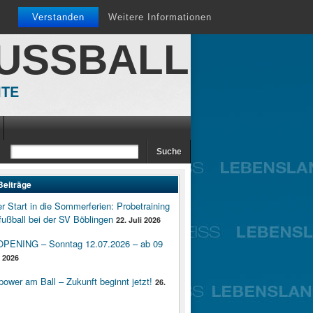
Verstanden
Weitere Informationen
FUSSBALL
ITE
Beiträge
er Start in die Sommerferien: Probetraining
ußball bei der SV Böblingen
22. Juli 2026
ENING – Sonntag 12.07.2026 – ab 09
i 2026
wer am Ball – Zukunft beginnt jetzt!
26.