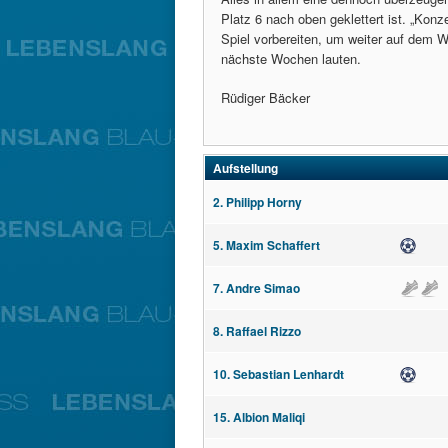
Platz 6 nach oben geklettert ist. „Konz
Spiel vorbereiten, um weiter auf dem W
nächste Wochen lauten.
Rüdiger Bäcker
Aufstellung
2. Philipp Horny
5. Maxim Schaffert
Tor
7. Andre Simao
Assist
Assist
8. Raffael Rizzo
10. Sebastian Lenhardt
Tor
15. Albion Maliqi