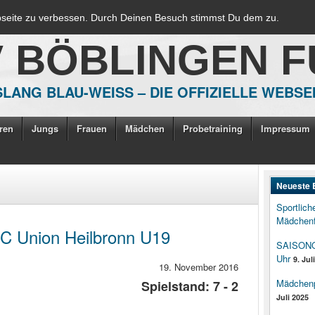
bseite zu verbessen. Durch Deinen Besuch stimmst Du dem zu.
V BÖBLINGEN 
LANG BLAU-WEISS – DIE OFFIZIELLE WEBSE
ren
Jungs
Frauen
Mädchen
Probetraining
Impressum
Neueste 
Sportlich
Mädchenf
C Union Heilbronn U19
SAISONOP
Uhr
9. Jul
19. November 2016
Mädchenpo
Spielstand: 7 - 2
Juli 2025