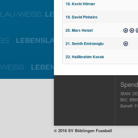
18. Kevin Hörner
19. David Pinheiro
20. Marc Hetzel
Tor
Tor
Tor
21. Semih Emirzeoglu
Tor
23. Halilbrahim Kocak
Spend
IBAN: DE
BIC: BB
Betreff: F
© 2016 SV Böblingen Fussball