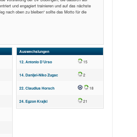
entriert und engagiert trainieren und auf das nächste
eg nach oben zu bleiben“ sollte das Motto für die
Auswechslungen
Wechsel
12. Antonio D’Urso
15
Wechsel
14. Danijel-Niko Zugac
2
Tor
Wechsel
22. Claudius Horsch
18
Wechsel
24. Egzon Krajki
21