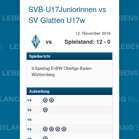
SVB-U17Juniorinnen vs
SV Glatten U17w
12. November 2016
vs
Spielstand: 12 - 0
Spielbericht
9.Spieltag EnBW Oberliga Baden-
Württemberg
Aufstellung
Tor
Tor
vs
Tor
vs
vs
Tor
Tor
Tor
vs
Tor
Tor
vs