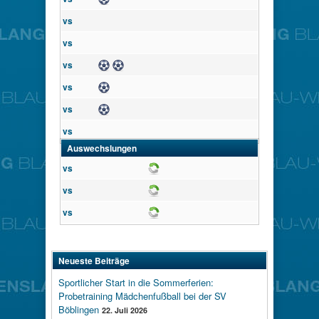
vs
vs
Tor
Tor
vs
Tor
vs
Tor
vs
vs
Auswechslungen
vs
Wechsel
vs
Wechsel
vs
Wechsel
Neueste Beiträge
Sportlicher Start in die Sommerferien:
Probetraining Mädchenfußball bei der SV
Böblingen
22. Juli 2026