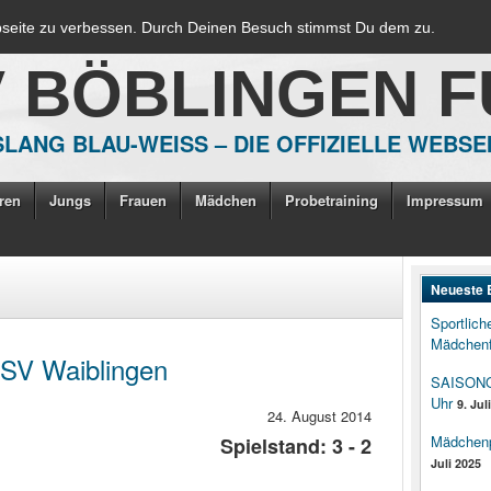
bseite zu verbessen. Durch Deinen Besuch stimmst Du dem zu.
V BÖBLINGEN 
LANG BLAU-WEISS – DIE OFFIZIELLE WEBSE
ren
Jungs
Frauen
Mädchen
Probetraining
Impressum
Neueste 
Sportlich
Mädchenf
FSV Waiblingen
SAISONOP
Uhr
9. Jul
24. August 2014
Mädchenpo
Spielstand: 3 - 2
Juli 2025