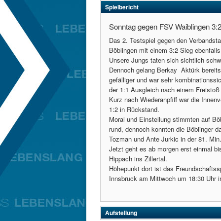
Spielbericht
Sonntag gegen FSV Waiblingen 3:
Das 2. Testspiel gegen den Verbandsta
Böblingen mit einem 3:2 Sieg ebenfalls 
Unsere Jungs taten sich sichtlich schw
Dennoch gelang Berkay Aktürk bereits i
gefälliger und war sehr kombinationssi
der 1:1 Ausgleich nach einem Freistoß 
Kurz nach Wiederanpfiff war die Innenv
1:2 in Rückstand.
Moral und Einstellung stimmten auf Böb
rund, dennoch konnten die Böblinger da
Tozman und Ante Jurkic in der 81. Min
Jetzt geht es ab morgen erst einmal bi
Hippach ins Zillertal.
Höhepunkt dort ist das Freundschaftss
Innsbruck am Mittwoch um 18:30 Uhr in 
Aufstellung