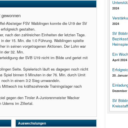
Unterstüt
2024
2 gewonnen
Verstärk
ffel-Absteiger FSV Waiblingen konnte die U19 der SV
2024
erfolgreich gestalten.
SV Böbli
er, nach den zahlreichen Einheiten der letzten Tage.
Bezirksst
n der 15. Min. die 1:0 Führung. Waiblingen spielte
Heimspiel
cher in seinen vorgetragenen Aktionen. Der Lohn war
in der 32. Min.
Ein Woch
erteidigung der SVB U19 nicht im Bilde und geriet mit
April 2024
lingen Seite. Spielerisch läuft es dagegen noch nicht
Erfolgrei
s Spiel binnen 5 Minuten in der 76. Min. durch Umit
20. Januar
. noch in einem 3:2 Sieg umwandeln.
Einladun
s Mittwoch ins kräftezehrende Trainingslager nach
Dezember 
piel gegen den Tiroler A-Juniorenmeister Wacker
SV Böbli
Uderns im Zillertal.
Kreisstaf
Auswechslungen