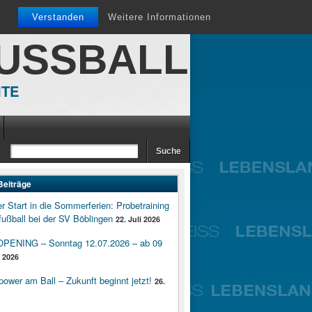
Verstanden
Weitere Informationen
FUSSBALL
ITE
Beiträge
er Start in die Sommerferien: Probetraining
ußball bei der SV Böblingen
22. Juli 2026
ENING – Sonntag 12.07.2026 – ab 09
i 2026
wer am Ball – Zukunft beginnt jetzt!
26.