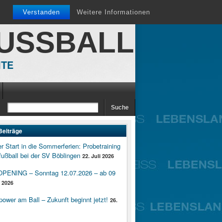
Verstanden
Weitere Informationen
FUSSBALL
ITE
Beiträge
er Start in die Sommerferien: Probetraining
ußball bei der SV Böblingen
22. Juli 2026
ENING – Sonntag 12.07.2026 – ab 09
i 2026
wer am Ball – Zukunft beginnt jetzt!
26.