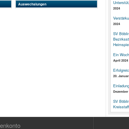
Unterstüt
Auswechslungen
2024
Verstärk
2024
SV Böbli
Bezirksst
Heimspiel
Ein Woch
April 2024
Erfolgrei
20. Januar
Einladun
Dezember 
SV Böbli
Kreisstaf
enkonto