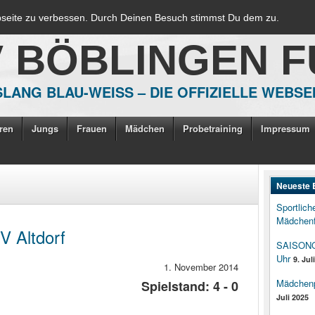
bseite zu verbessen. Durch Deinen Besuch stimmst Du dem zu.
V BÖBLINGEN 
LANG BLAU-WEISS – DIE OFFIZIELLE WEBSE
ren
Jungs
Frauen
Mädchen
Probetraining
Impressum
Neueste 
Sportlich
Mädchenf
V Altdorf
SAISONOP
Uhr
9. Jul
1. November 2014
Mädchenpo
Spielstand: 4 - 0
Juli 2025