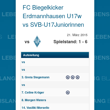
FC Biegelkicker
Erdmannhausen U17w
vs SVB-U17Juniorinnen
21. März 2015
vs
Spielstand: 1 - 6
Aufstellung
vs
vs
3. Greta Stegemann
Tor
Tor
Tor
vs
7. Celine Kröger
Tor
8. Morgen Waters
14. Vasiliki Morsello