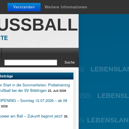
Verstanden
Weitere Informationen
FUSSBALL
ITE
Beiträge
er Start in die Sommerferien: Probetraining
ußball bei der SV Böblingen
22. Juli 2026
ENING – Sonntag 12.07.2026 – ab 09
i 2026
wer am Ball – Zukunft beginnt jetzt!
26.