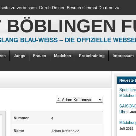
bseite zu verbessen. Durch Deinen Besuch stimmst Du dem zu.
V BÖBLINGEN 
LANG BLAU-WEISS – DIE OFFIZIELLE WEBSE
ren
Jungs
Frauen
Mädchen
Probetraining
Impressum
Neueste 
Sportlich
Mädchenf
SAISONOP
Uhr
9. Jul
Nummer
4
Mädchenpo
Juli 2025
Name
Adam Krstanovic