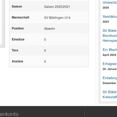
Unterstüt
Saison
Saison 2020/2021
2024
Verstärk
Mannschaft
SV Böblingen U14
2024
Position
Abwehr
SV Böbli
Bezirksst
Einsätze
0
Heimspiel
Ein Woch
Tore
0
April 2024
Assists
0
Erfolgrei
20. Januar
Einladun
Dezember 
SV Böbli
Kreisstaf
enkonto