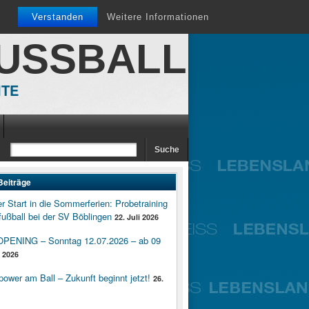
Verstanden
Weitere Informationen
FUSSBALL
ITE
Beiträge
er Start in die Sommerferien: Probetraining
ußball bei der SV Böblingen
22. Juli 2026
ENING – Sonntag 12.07.2026 – ab 09
i 2026
wer am Ball – Zukunft beginnt jetzt!
26.