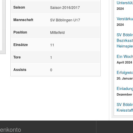
Unterstüt
Saison
Saison 2016/2017
2024
Verstärk
Mannschaft
SV Böblingen U17
2024
Position
Mittelfeld
SV Böbli
Bezirksst
Einsätze
11
Heimspiel
Ein Woch
Tore
1
April 2024
Assists
0
Erfolgrei
20. Januar
Einladun
Dezember 
SV Böbli
Kreisstaf
enkonto