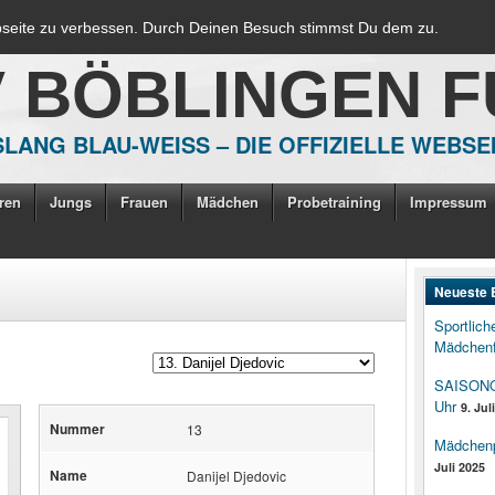
bseite zu verbessen. Durch Deinen Besuch stimmst Du dem zu.
V BÖBLINGEN 
LANG BLAU-WEISS – DIE OFFIZIELLE WEBSE
ren
Jungs
Frauen
Mädchen
Probetraining
Impressum
Neueste 
Sportlich
Mädchenf
SAISONOP
Uhr
9. Jul
Nummer
13
Mädchenpo
Juli 2025
Name
Danijel Djedovic