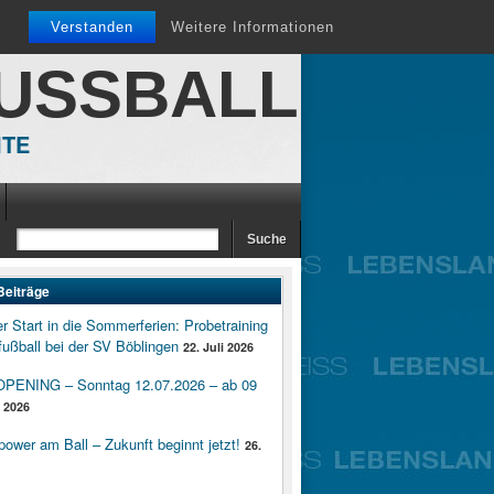
Verstanden
Weitere Informationen
FUSSBALL
ITE
Beiträge
er Start in die Sommerferien: Probetraining
ußball bei der SV Böblingen
22. Juli 2026
ENING – Sonntag 12.07.2026 – ab 09
i 2026
wer am Ball – Zukunft beginnt jetzt!
26.