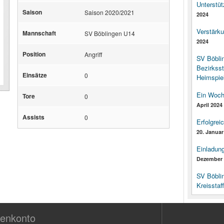
Unterstüt
Saison
Saison 2020/2021
2024
Verstärk
Mannschaft
SV Böblingen U14
2024
Position
Angriff
SV Böbli
Bezirksst
Einsätze
0
Heimspiel
Ein Woch
Tore
0
April 2024
Assists
0
Erfolgrei
20. Januar
Einladun
Dezember 
SV Böbli
Kreisstaf
enkonto