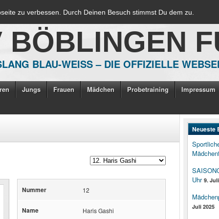
bseite zu verbessen. Durch Deinen Besuch stimmst Du dem zu.
V BÖBLINGEN 
LANG BLAU-WEISS – DIE OFFIZIELLE WEBSE
ren
Jungs
Frauen
Mädchen
Probetraining
Impressum
Neueste 
Sportlich
Mädchenf
SAISONOP
Uhr
9. Jul
Nummer
12
Mädchenpo
Juli 2025
Name
Haris Gashi