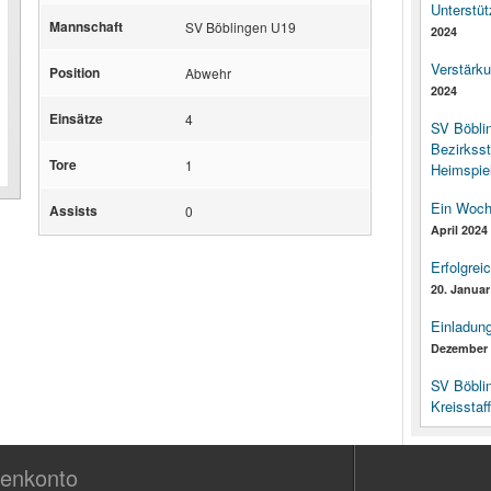
Unterstüt
Mannschaft
SV Böblingen U19
2024
Verstärk
Position
Abwehr
2024
Einsätze
4
SV Böbli
Bezirksst
Tore
1
Heimspiel
Ein Woch
Assists
0
April 2024
Erfolgrei
20. Januar
Einladun
Dezember 
SV Böbli
Kreisstaf
enkonto