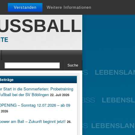
Verstanden
Weitere Informationen
FUSSBALL
ITE
Beiträge
er Start in die Sommerferien: Probetraining
ußball bei der SV Böblingen
22. Juli 2026
ENING – Sonntag 12.07.2026 – ab 09
i 2026
wer am Ball – Zukunft beginnt jetzt!
26.