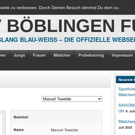
bseite zu verbessen. Durch Deinen Besuch stimmst Du dem zu.
V BÖBLINGEN 
LANG BLAU-WEISS – DIE OFFIZIELLE WEBSE
ren
Jungs
Frauen
Mädchen
Probetraining
Impressum
Neueste 
Sportlich
Mädchenf
SAISONOP
Uhr
9. Jul
Nummer
Mädchenpo
Juli 2025
Name
Manuel Tewelde