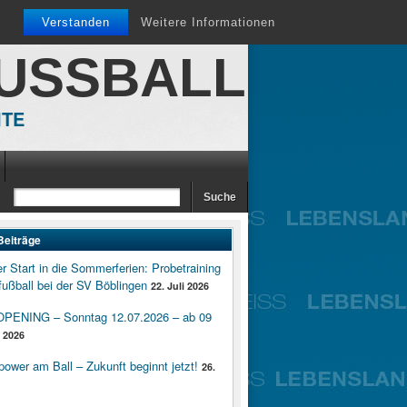
Verstanden
Weitere Informationen
FUSSBALL
ITE
Beiträge
er Start in die Sommerferien: Probetraining
ußball bei der SV Böblingen
22. Juli 2026
ENING – Sonntag 12.07.2026 – ab 09
i 2026
wer am Ball – Zukunft beginnt jetzt!
26.