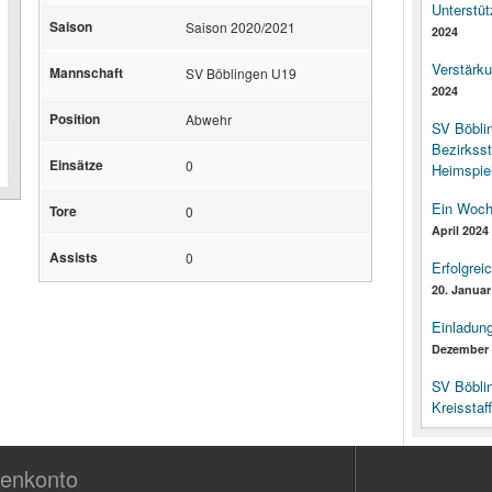
Unterstüt
Saison
Saison 2020/2021
2024
Verstärk
Mannschaft
SV Böblingen U19
2024
Position
Abwehr
SV Böbli
Bezirksst
Einsätze
0
Heimspiel
Ein Woch
Tore
0
April 2024
Assists
0
Erfolgrei
20. Januar
Einladun
Dezember 
SV Böbli
Kreisstaf
enkonto