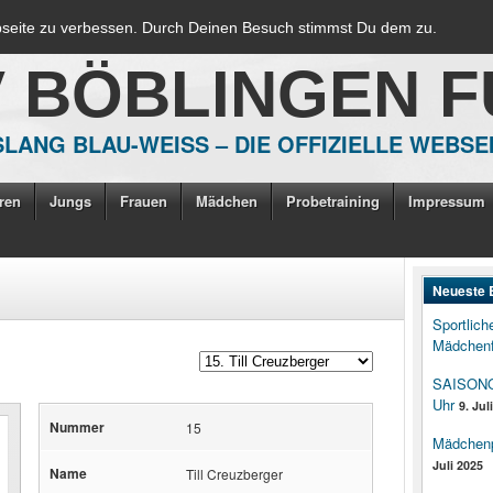
bseite zu verbessen. Durch Deinen Besuch stimmst Du dem zu.
V BÖBLINGEN 
LANG BLAU-WEISS – DIE OFFIZIELLE WEBSE
ren
Jungs
Frauen
Mädchen
Probetraining
Impressum
Neueste 
Sportlich
Mädchenf
SAISONOP
Uhr
9. Jul
Nummer
15
Mädchenpo
Juli 2025
Name
Till Creuzberger