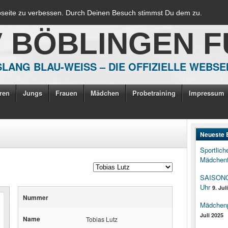
bseite zu verbessen. Durch Deinen Besuch stimmst Du dem zu.
V BÖBLINGEN 
LANG BLAU-WEISS – DIE OFFIZIELLE WEBSE
ren
Jungs
Frauen
Mädchen
Probetraining
Impressum
Neueste 
Sportlich
Mädchenf
SAISONOP
Uhr
9. Jul
Nummer
Mädchenpo
Juli 2025
Name
Tobias Lutz