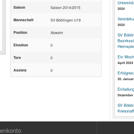
Unterstüt
Saison
Saison 2014/2015
2024
Verstärk
Mannschaft
SV Böblingen U19
2024
Position
Abwehr
SV Böbli
Bezirksst
Einsätze
0
Heimspiel
Ein Woch
Tore
0
April 2024
Assists
0
Erfolgrei
20. Januar
Einladun
Dezember 
SV Böbli
Kreisstaf
enkonto