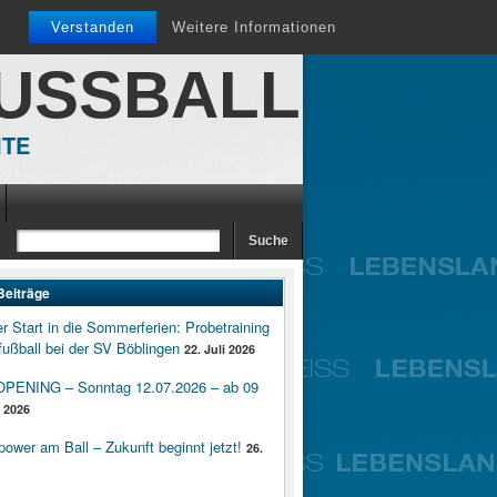
Verstanden
Weitere Informationen
FUSSBALL
ITE
Beiträge
er Start in die Sommerferien: Probetraining
ußball bei der SV Böblingen
22. Juli 2026
ENING – Sonntag 12.07.2026 – ab 09
i 2026
wer am Ball – Zukunft beginnt jetzt!
26.