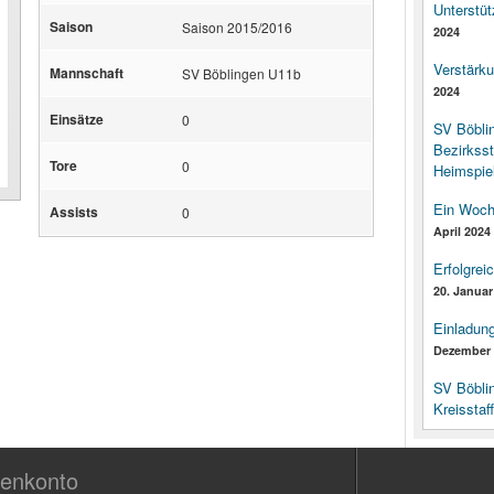
Unterstüt
Saison
Saison 2015/2016
2024
Verstärk
Mannschaft
SV Böblingen U11b
2024
Einsätze
0
SV Böbli
Bezirksst
Tore
0
Heimspiel
Ein Woch
Assists
0
April 2024
Erfolgrei
20. Januar
Einladun
Dezember 
SV Böbli
Kreisstaf
enkonto