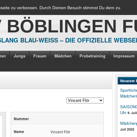
bseite zu verbessen. Durch Deinen Besuch stimmst Du dem zu.
V BÖBLINGEN 
LANG BLAU-WEISS – DIE OFFIZIELLE WEBSE
ren
Jungs
Frauen
Mädchen
Probetraining
Impressum
Neueste 
Sportlich
Mädchenf
SAISONOP
Uhr
9. Jul
Nummer
Mädchenpo
Juli 2025
Name
Vincent Flör