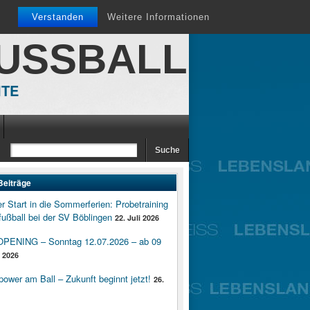
Verstanden
Weitere Informationen
FUSSBALL
ITE
Beiträge
er Start in die Sommerferien: Probetraining
ußball bei der SV Böblingen
22. Juli 2026
ENING – Sonntag 12.07.2026 – ab 09
i 2026
wer am Ball – Zukunft beginnt jetzt!
26.