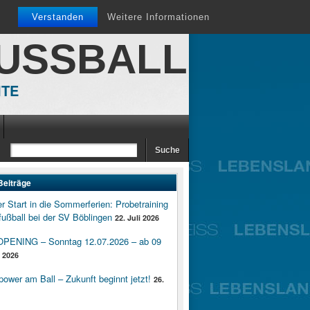
Verstanden
Weitere Informationen
FUSSBALL
ITE
Beiträge
er Start in die Sommerferien: Probetraining
ußball bei der SV Böblingen
22. Juli 2026
ENING – Sonntag 12.07.2026 – ab 09
i 2026
wer am Ball – Zukunft beginnt jetzt!
26.