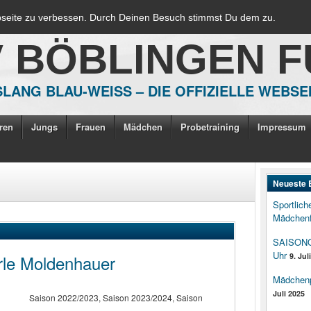
bseite zu verbessen. Durch Deinen Besuch stimmst Du dem zu.
V BÖBLINGEN 
LANG BLAU-WEISS – DIE OFFIZIELLE WEBSE
ren
Jungs
Frauen
Mädchen
Probetraining
Impressum
Neueste 
Sportlich
Mädchenf
SAISONOP
Uhr
le Moldenhauer
9. Jul
Mädchenpo
Juli 2025
Saison 2022/2023, Saison 2023/2024, Saison
n