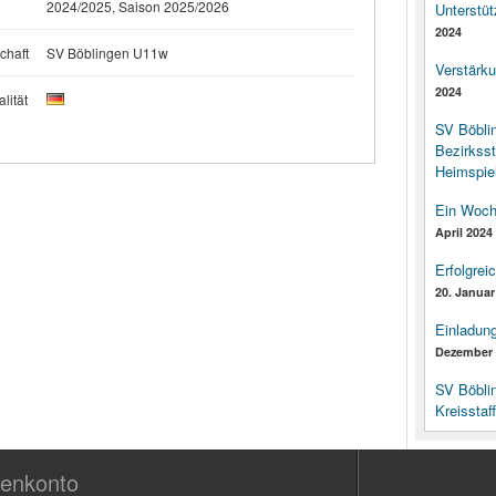
2024/2025, Saison 2025/2026
Unterstüt
2024
chaft
SV Böblingen U11w
Verstärk
2024
lität
SV Böbli
Bezirksst
Heimspiel
Ein Woch
April 2024
Erfolgrei
20. Januar
Einladun
Dezember 
SV Böbli
Kreisstaf
enkonto