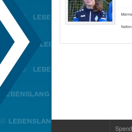
Manns
Nationa
Spend