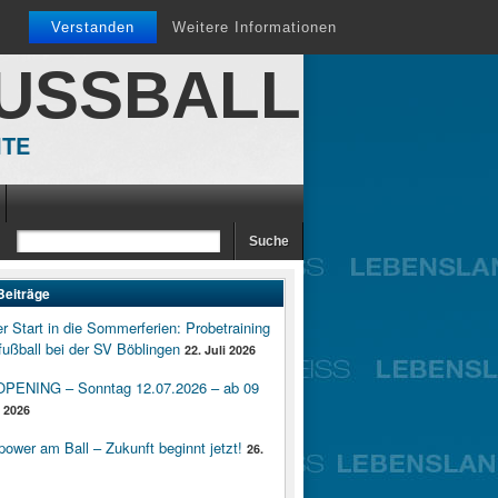
Verstanden
Weitere Informationen
FUSSBALL
ITE
Beiträge
er Start in die Sommerferien: Probetraining
ußball bei der SV Böblingen
22. Juli 2026
ENING – Sonntag 12.07.2026 – ab 09
i 2026
wer am Ball – Zukunft beginnt jetzt!
26.