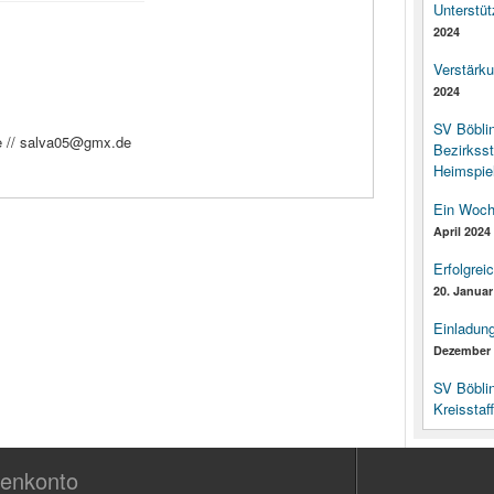
Unterstüt
2024
Verstärk
2024
SV Böbli
e // salva05@gmx.de
Bezirksst
Heimspiel
Ein Woch
April 2024
Erfolgrei
20. Januar
Einladun
Dezember 
SV Böbli
Kreisstaf
enkonto