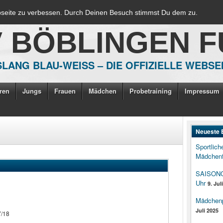
bseite zu verbessen. Durch Deinen Besuch stimmst Du dem zu.
V BÖBLINGEN 
LANG BLAU-WEISS – DIE OFFIZIELLE WEBSE
ren
Jungs
Frauen
Mädchen
Probetraining
Impressum
Neueste 
Sportlich
Mädchenf
SAISONOP
Uhr
9. Jul
Mädchenpo
Juli 2025
7/18