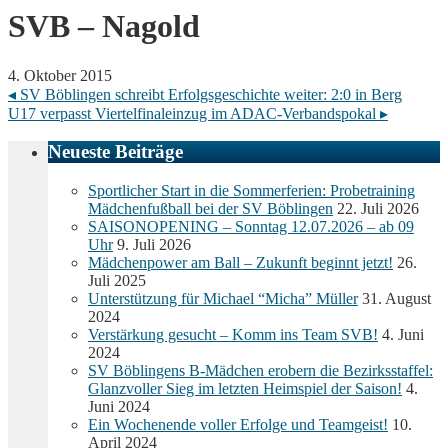
SVB – Nagold
4. Oktober 2015
◂
SV Böblingen schreibt Erfolgsgeschichte weiter: 2:0 in Berg
U17 verpasst Viertelfinaleinzug im ADAC-Verbandspokal
▸
Neueste Beiträge
Sportlicher Start in die Sommerferien: Probetraining
Mädchenfußball bei der SV Böblingen
22. Juli 2026
SAISONOPENING – Sonntag 12.07.2026 – ab 09
Uhr
9. Juli 2026
Mädchenpower am Ball – Zukunft beginnt jetzt!
26.
Juli 2025
Unterstützung für Michael “Micha” Müller
31. August
2024
Verstärkung gesucht – Komm ins Team SVB!
4. Juni
2024
SV Böblingens B-Mädchen erobern die Bezirksstaffel:
Glanzvoller Sieg im letzten Heimspiel der Saison!
4.
Juni 2024
Ein Wochenende voller Erfolge und Teamgeist!
10.
April 2024