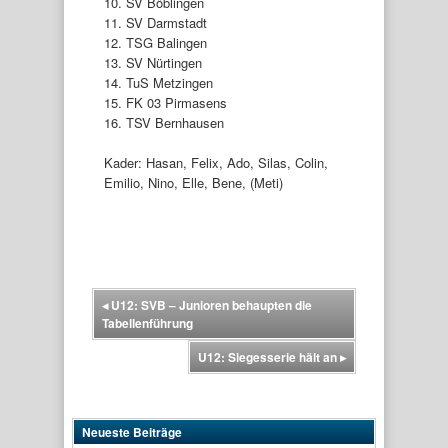
10. SV Böblingen
11. SV Darmstadt
12. TSG Balingen
13. SV Nürtingen
14. TuS Metzingen
15. FK 03 Pirmasens
16. TSV Bernhausen
Kader: Hasan, Felix, Ado, Silas, Colin,
Emilio, Nino, Elle, Bene, (Meti)
◂
U12: SVB – Junioren behaupten die
Tabellenführung
U12: Siegesserie hält an
▸
Neueste Beiträge