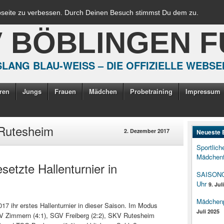
bseite zu verbessen. Durch Deinen Besuch stimmst Du dem zu.
V BÖBLINGEN 
LANG BLAU-WEISS – DIE OFFIZIELLE WEBSE
ren
Jungs
Frauen
Mädchen
Probetraining
Impressum
 Rutesheim
2. Dezember 2017
Neueste 
Sportlich
Mädchenf
etzte Hallenturnier in
SAISONOP
Uhr
9. Jul
Mädchenpo
7 ihr erstes Hallenturnier in dieser Saison. Im Modus
Juli 2025
SV Zimmern (4:1), SGV Freiberg (2:2), SKV Rutesheim