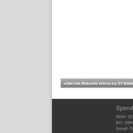
◂
Zwei alte Bekannte kehren zur SV Böbl
Spend
IBAN: DE
BIC: BB
Betreff: F