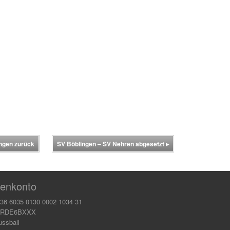
ingen zurück
SV Böblingen – SV Nehren abgesetzt
▸
enkonto
36 6035 0130 0002 1034 31
KRDE6BXXX
ussball