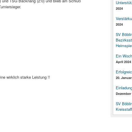
:1) und TSG Backnang (2:0) und blieb am Schluß
Unterstüt
rniersieger.
2024
Verstärk
2024
SV Böbli
Bezirksst
Heimspiel
Ein Woch
April 2024
Erfolgrei
e wirklich starke Leistung !!
20. Januar
Einladun
Dezember 
SV Böbli
Kreisstaf