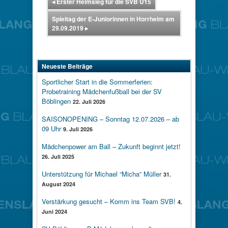
◂
Erster Heimsieg für die SVB U15
Spieltag der E-Juniorinnen in Horrheim am
29.09.2019
▸
Neueste Beiträge
Sportlicher Start in die Sommerferien:
Probetraining Mädchenfußball bei der SV
Böblingen
22. Juli 2026
SAISONOPENING – Sonntag 12.07.2026 – ab
09 Uhr
9. Juli 2026
Mädchenpower am Ball – Zukunft beginnt jetzt!
26. Juli 2025
Unterstützung für Michael “Micha” Müller
31.
August 2024
Verstärkung gesucht – Komm ins Team SVB!
4.
Juni 2024