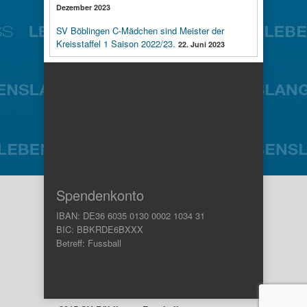
Dezember 2023
SV Böblingen C-Mädchen sind Meister der
Kreisstaffel 1 Saison 2022/23.
22. Juni 2023
Spendenkonto
IBAN: DE36 6035 0130 0002 1034 31
BIC: BBKRDE6BXXX
Betreff: Fussball