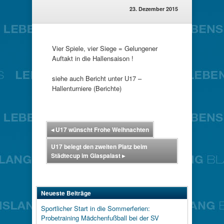
23. Dezember 2015
Vier Spiele, vier Siege = Gelungener
Auftakt in die Hallensaison !
siehe auch Bericht unter U17 –
Hallenturniere (Berichte)
◂
U17 wünscht Frohe Weihnachten
U17 belegt den zweiten Platz beim
Städtecup im Glaspalast
▸
Neueste Beiträge
Sportlicher Start in die Sommerferien:
Probetraining Mädchenfußball bei der SV