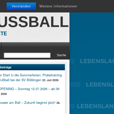
Verstanden
Weitere Informationen
FUSSBALL
ITE
Beiträge
er Start in die Sommerferien: Probetraining
ußball bei der SV Böblingen
22. Juli 2026
ENING – Sonntag 12.07.2026 – ab 09
i 2026
wer am Ball – Zukunft beginnt jetzt!
26.