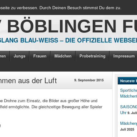
bseite zu verbessen. Durch Deinen Besuch stimmst Du dem zu.
V BÖBLINGEN 
LANG BLAU-WEISS – DIE OFFIZIELLE WEBSE
ren
Jungs
Frauen
Mädchen
Probetraining
Impressum
men aus der Luft
9. September 2015
Neueste 
Sportlich
Mädchenf
e Drohne zum Einsatz, die Bilder aus großer Höhe und
feld ermöglichte. Die gleichzeitige Bewegung aller Spieler
SAISONOP
Uhr
9. Jul
Mädchenpo
g
Juli 2025