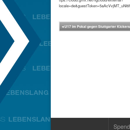
locale=de&guestToken=5aAcVvjMT_uNl
◂
U17 im Pokal gegen Stuttgarter Kickers I
Spend