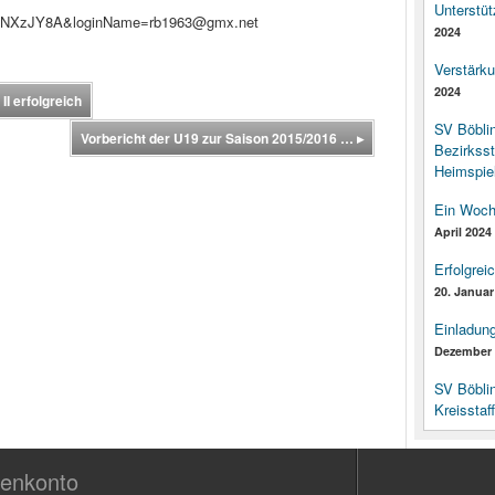
Unterstüt
6fNXzJY8A&loginName=rb1963@gmx.net
2024
Verstärk
2024
I erfolgreich
SV Böbli
Vorbericht der U19 zur Saison 2015/2016 …
▸
Bezirksst
Heimspiel
Ein Woch
April 2024
Erfolgrei
20. Januar
Einladun
Dezember 
SV Böbli
Kreisstaf
enkonto