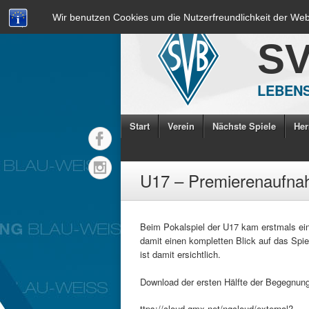
Wir benutzen Cookies um die Nutzerfreundlichkeit der We
S
LEBENS
Start
Verein
Nächste Spiele
Her
U17 – Premierenaufnah
Beim Pokalspiel der U17 kam erstmals ein
damit einen kompletten Blick auf das Spiel
ist damit ersichtlich.
Download der ersten Hälfte der Begegnun
ttps://cloud.gmx.net/ngcloud/external?