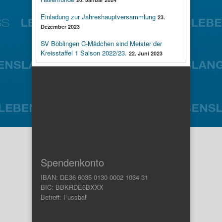
Einladung zur Jahreshauptversammlung
23.
Dezember 2023
SV Böblingen C-Mädchen sind Meister der
Kreisstaffel 1 Saison 2022/23.
22. Juni 2023
Spendenkonto
IBAN: DE36 6035 0130 0002 1034 31
BIC: BBKRDE6BXXX
Betreff: Fussball