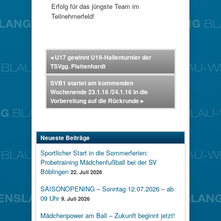
Erfolg für das jüngste Team im
Teilnehmerfeld!
◂
U17 gewinnt U19-Hallenturnier der
TSVgg. Plattenhardt
SVB1 startet am kommenden
Wochenende 23.1.16 /24.1.16 in die
Vorbereitung auf die Rückrunde
▸
Neueste Beiträge
Sportlicher Start in die Sommerferien:
Probetraining Mädchenfußball bei der SV
Böblingen
22. Juli 2026
SAISONOPENING – Sonntag 12.07.2026 – ab
09 Uhr
9. Juli 2026
Mädchenpower am Ball – Zukunft beginnt jetzt!